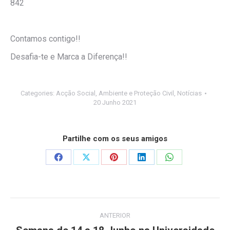
842
Contamos contigo!!
Desafia-te e Marca a Diferença!!
Categories:
Acção Social
,
Ambiente e Proteção Civil
,
Notícias
20 Junho 2021
Partilhe com os seus amigos
Share
Share
Share
Share
Share
on
on
on
on
on
Facebook
X
Pinterest
LinkedIn
WhatsApp
Post
ANTERIOR