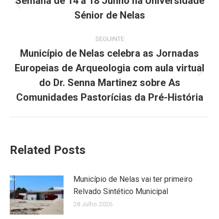
navigation
Semana de 14 a 18 Junho na Universidade
Previous
Sénior de Nelas
post:
SEGUINTE
Município de Nelas celebra as Jornadas
Europeias de Arqueologia com aula virtual
Next
do Dr. Senna Martinez sobre As
post:
Comunidades Pastorícias da Pré-História
Related Posts
Município de Nelas vai ter primeiro
Relvado Sintético Municipal
28 Julho 2026