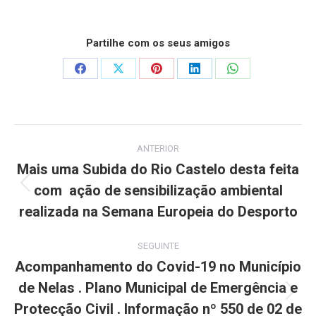
Partilhe com os seus amigos
Share
Share
Share
Share
Share
on
on
on
on
on
Facebook
X
Pinterest
LinkedIn
WhatsApp
Post
ANTERIOR
navigation
Mais uma Subida do Rio Castelo desta feita
com ação de sensibilização ambiental
Previous
post:
realizada na Semana Europeia do Desporto
SEGUINTE
Acompanhamento do Covid-19 no Município
de Nelas . Plano Municipal de Emergência e
Next
Protecção Civil . Informação nº 550 de 02 de
post: