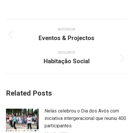
on
on
on
on
on
Facebook
X
Pinterest
LinkedIn
WhatsApp
Post
ANTERIOR
navigation
Eventos & Projectos
Previous
post:
SEGUINTE
Habitação Social
Next
post:
Related Posts
Nelas celebrou o Dia dos Avós com
iniciativa intergeracional que reuniu 400
participantes.