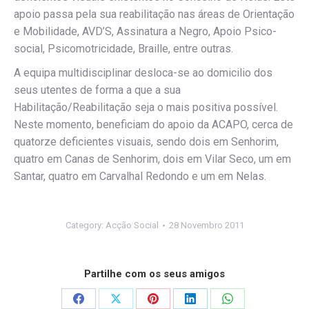
apoio passa pela sua reabilitação nas áreas de Orientação
e Mobilidade, AVD’S, Assinatura a Negro, Apoio Psico-
social, Psicomotricidade, Braille, entre outras.
A equipa multidisciplinar desloca-se ao domicilio dos
seus utentes de forma a que a sua
Habilitação/Reabilitação seja o mais positiva possível.
Neste momento, beneficiam do apoio da ACAPO, cerca de
quatorze deficientes visuais, sendo dois em Senhorim,
quatro em Canas de Senhorim, dois em Vilar Seco, um em
Santar, quatro em Carvalhal Redondo e um em Nelas.
Category:
Acção Social
28 Novembro 2011
Partilhe com os seus amigos
Share
Share
Share
Share
Share