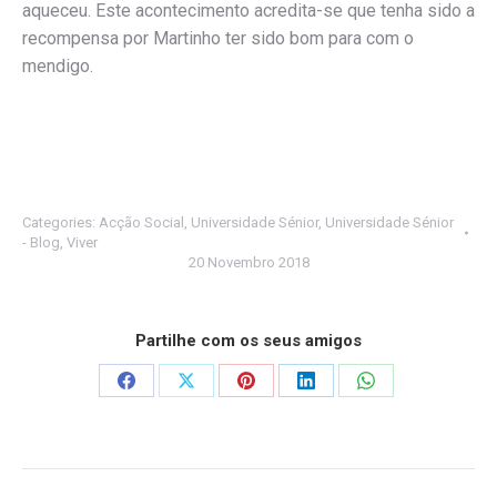
aqueceu. Este acontecimento acredita-se que tenha sido a
recompensa por Martinho ter sido bom para com o
mendigo.
Categories:
Acção Social
,
Universidade Sénior
,
Universidade Sénior
- Blog
,
Viver
20 Novembro 2018
Partilhe com os seus amigos
Share
Share
Share
Share
Share
on
on
on
on
on
Facebook
X
Pinterest
LinkedIn
WhatsApp
Post