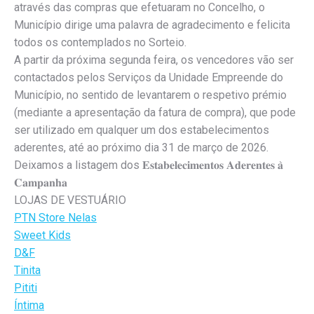
através das compras que efetuaram no Concelho, o
Município dirige uma palavra de agradecimento e felicita
todos os contemplados no Sorteio.
A partir da próxima segunda feira, os vencedores vão ser
contactados pelos Serviços da Unidade Empreende do
Município, no sentido de levantarem o respetivo prémio
(mediante a apresentação da fatura de compra), que pode
ser utilizado em qualquer um dos estabelecimentos
aderentes, até ao próximo dia 31 de março de 2026.
Deixamos a listagem dos 𝐄𝐬𝐭𝐚𝐛𝐞𝐥𝐞𝐜𝐢𝐦𝐞𝐧𝐭𝐨𝐬 𝐀𝐝𝐞𝐫𝐞𝐧𝐭𝐞𝐬 𝐚̀
𝐂𝐚𝐦𝐩𝐚𝐧𝐡𝐚
LOJAS DE VESTUÁRIO
PTN Store Nelas
Sweet Kids
D&F
Tinita
Pititi
Íntima