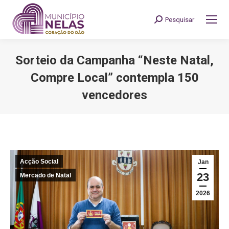
Pesquisar
Search:
Sorteio da Campanha “Neste Natal,
Compre Local” contempla 150
vencedores
You are here:
Acção Social
Jan
23
Mercado de Natal
2026