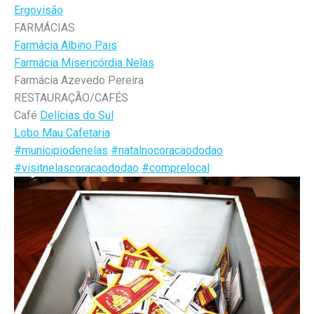
Ergovisão
FARMÁCIAS
Farmácia Albino Pais
Farmácia Misericórdia Nelas
Farmácia Azevedo Pereira
RESTAURAÇÃO/CAFÉS
Café
Delícias do Sul
Lobo Mau Cafetaria
#municipiodenelas
#natalnocoracaododao
#visitnelascoracaododao
#comprelocal