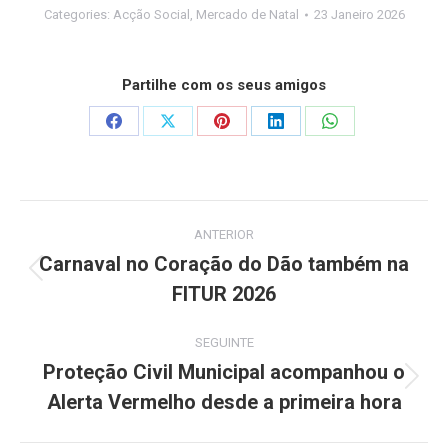
Categories:
Acção Social
,
Mercado de Natal
23 Janeiro 2026
Partilhe com os seus amigos
Share
Share
Share
Share
Share
on
on
on
on
on
Facebook
X
Pinterest
LinkedIn
WhatsApp
Post
ANTERIOR
navigation
Carnaval no Coração do Dão também na
Previous
FITUR 2026
post:
SEGUINTE
Proteção Civil Municipal acompanhou o
Next
Alerta Vermelho desde a primeira hora
post: