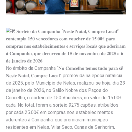
𝐒𝐨𝐫𝐭𝐞𝐢𝐨 𝐝𝐚 𝐂𝐚𝐦𝐩𝐚𝐧𝐡𝐚 “𝐍𝐞𝐬𝐭𝐞 𝐍𝐚𝐭𝐚𝐥, 𝐂𝐨𝐦𝐩𝐫𝐞 𝐋𝐨𝐜𝐚𝐥”
𝐜𝐨𝐧𝐭𝐞𝐦𝐩𝐥𝐚 𝟏𝟓𝟎 𝐯𝐞𝐧𝐜𝐞𝐝𝐨𝐫𝐞𝐬 𝐜𝐨𝐦 𝐯𝐨𝐮𝐜𝐡𝐞𝐫 𝐝𝐞 𝟏𝟓.𝟎𝟎€ 𝐩𝐚𝐫𝐚
𝐜𝐨𝐦𝐩𝐫𝐚𝐬 𝐧𝐨𝐬 𝐞𝐬𝐭𝐚𝐛𝐞𝐥𝐞𝐜𝐢𝐦𝐞𝐧𝐭𝐨𝐬 𝐞 𝐬𝐞𝐫𝐯𝐢𝐜̧𝐨𝐬 𝐥𝐨𝐜𝐚𝐢𝐬 𝐪𝐮𝐞 𝐚𝐝𝐞𝐫𝐢𝐫𝐚𝐦
𝐚̀ 𝐂𝐚𝐦𝐩𝐚𝐧𝐡𝐚, 𝐪𝐮𝐞 𝐝𝐞𝐜𝐨𝐫𝐫𝐞𝐮 𝐝𝐞 𝟏𝟓 𝐝𝐞 𝐧𝐨𝐯𝐞𝐦𝐛𝐫𝐨 𝐝𝐞 𝟐𝟎𝟐𝟓 𝐚 𝟔
𝐝𝐞 𝐣𝐚𝐧𝐞𝐢𝐫𝐨 𝐝𝐞 𝟐𝟎𝟐𝟔
No âmbito da Campanha “𝐍𝐨 𝐂𝐨𝐧𝐜𝐞𝐥𝐡𝐨 𝐭𝐞𝐦𝐨𝐬 𝐭𝐮𝐝𝐨 𝐩𝐚𝐫𝐚 𝐬𝐢!
𝐍𝐞𝐬𝐭𝐞 𝐍𝐚𝐭𝐚𝐥, 𝐂𝐨𝐦𝐩𝐫𝐞 𝐋𝐨𝐜𝐚𝐥” promovida na época natalícia
de 2025, pelo Município de Nelas, realizou-se hoje, dia 23
de janeiro de 2026, no Salão Nobre dos Paços do
Concelho, o sorteio de 150 Vouchers, no valor de 15.00€
cada. No total, foram a sorteio 9275 cupões, atribuídos
por cada 25.00€ em compras nos estabelecimentos
aderentes à Campanha, que premiaram munícipes
residentes em Nelas, Vilar Seco, Canas de Senhorim,