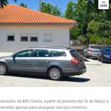
2020
icações da ARS Centro, a partir do próximo dia 16 de Março a
onamento apenas para assegurar serviços mínimos.