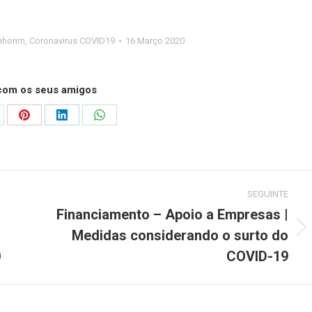
nhorim
,
Coronavirus COVID19
16 Março 2020
 com os seus amigos
are
Share
Share
Share
on
on
on
Pinterest
LinkedIn
WhatsApp
SEGUINTE
Financiamento – Apoio a Empresas |
Medidas considerando o surto do
Next
post:
0
COVID-19