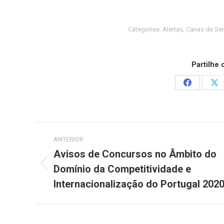
Categories:
Alertas
,
Canas de Se
Partilhe
Share
Sh
on
on
Facebook
X
Post
ANTERIOR
navigation
Avisos de Concursos no Âmbito do
Domínio da Competitividade e
Previous
post:
Internacionalização do Portugal 202