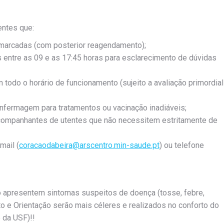
ntes que:
smarcadas (com posterior reagendamento);
tre as 09 e as 17:45 horas para esclarecimento de dúvidas
 o horário de funcionamento (sujeito a avaliação primordial
fermagem para tratamentos ou vacinação inadiáveis;
e acompanhantes de utentes que não necessitem estritamente de
mail (
coracaodabeira@arscentro.min-saude.pt
) ou telefone
 apresentem sintomas suspeitos de doença (tosse, febre,
 e Orientação serão mais céleres e realizados no conforto do
 da USF)!!