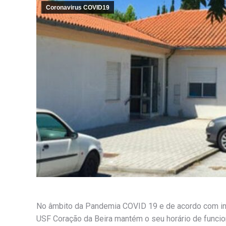
Coronavirus COVID19
No âmbito da Pandemia COVID 19 e de acordo com ind
USF Coração da Beira mantém o seu horário de funci