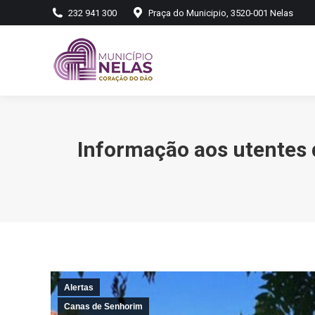
232 941 300
Praça do Municipio, 3520-001 Nelas
Informação aos utentes 
Alertas
Canas de Senhorim