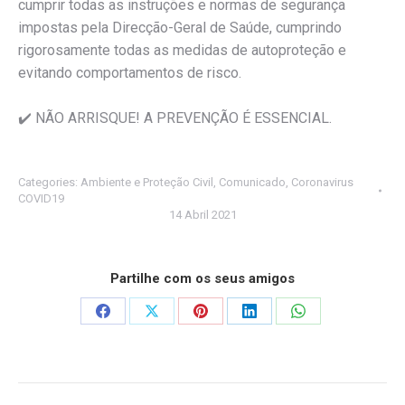
cumprir todas as instruções e normas de segurança
impostas pela Direcção-Geral de Saúde, cumprindo
rigorosamente todas as medidas de autoproteção e
evitando comportamentos de risco.
✔️ NÃO ARRISQUE! A PREVENÇÃO É ESSENCIAL.
Categories:
Ambiente e Proteção Civil
,
Comunicado
,
Coronavirus
COVID19
14 Abril 2021
Partilhe com os seus amigos
Share
Share
Share
Share
Share
on
on
on
on
on
Facebook
X
Pinterest
LinkedIn
WhatsApp
Post