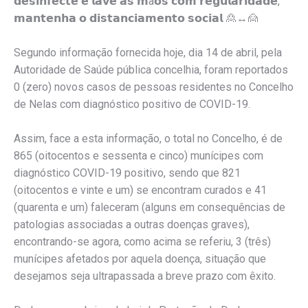
𝗱𝗲𝘀𝗶𝗻𝗳𝗲𝗰𝘁𝗲 𝗲 𝗹𝗮𝘃𝗲 𝗮𝘀 𝗺ã𝗼𝘀 𝗰𝗼𝗺 𝗿𝗲𝗴𝘂𝗹𝗮𝗿𝗶𝗱𝗮𝗱𝗲,
𝗺𝗮𝗻𝘁𝗲𝗻𝗵𝗮 𝗼 𝗱𝗶𝘀𝘁𝗮𝗻𝗰𝗶𝗮𝗺𝗲𝗻𝘁𝗼 𝘀𝗼𝗰𝗶𝗮𝗹 🙎↔️🙍
Segundo informação fornecida hoje, dia 14 de abril, pela
Autoridade de Saúde pública concelhia, foram reportados
0 (zero) novos casos de pessoas residentes no Concelho
de Nelas com diagnóstico positivo de COVID-19.
Assim, face a esta informação, o total no Concelho, é de
865 (oitocentos e sessenta e cinco) munícipes com
diagnóstico COVID-19 positivo, sendo que 821
(oitocentos e vinte e um) se encontram curados e 41
(quarenta e um) faleceram (alguns em consequências de
patologias associadas a outras doenças graves),
encontrando-se agora, como acima se referiu, 3 (três)
munícipes afetados por aquela doença, situação que
desejamos seja ultrapassada a breve prazo com êxito.