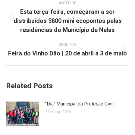
ANTERIOR
navigation
Esta terça-feira, começaram a ser
distribuídos 3800 mini ecopontos pelas
Previous
post:
residências do Município de Nelas
SEGUINTE
Feira do Vinho Dão | 20 de abril a 3 de maio
Next
post:
Related Posts
“Dia” Municipal da Proteção Civil
21 Março 2026