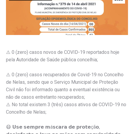
⚠️ 0 (zero) casos novos de COVID-19 reportados hoje
pela Autoridade de Saúde pública concelhia;
⚠️ 0 (zero) casos recuperados de Covid-19 no Concelho
de Nelas, sendo que o Serviço Municipal de Proteção
Civil não foi informado quanto a eventual existência ou
não de casos entretanto recuperados;
⚠️ No total existem 3 (três) casos ativos de COVID-19 no
Concelho de Nelas;
😷 𝗨𝘀𝗲 𝘀𝗲𝗺𝗽𝗿𝗲 𝗺á𝘀𝗰𝗮𝗿𝗮 𝗱𝗲 𝗽𝗿𝗼𝘁𝗲çã𝗼,