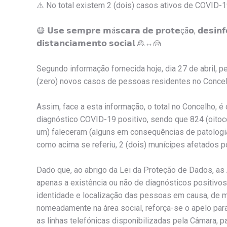
⚠️
No total existem 2 (dois) casos ativos de COVID-1
😷
𝗨𝘀𝗲 𝘀𝗲𝗺𝗽𝗿𝗲 𝗺á𝘀𝗰𝗮𝗿𝗮 𝗱𝗲 𝗽𝗿𝗼𝘁𝗲çã𝗼, 𝗱𝗲𝘀𝗶𝗻𝗳
𝗱𝗶𝘀𝘁𝗮𝗻𝗰𝗶𝗮𝗺𝗲𝗻𝘁𝗼 𝘀𝗼𝗰𝗶𝗮𝗹
🙎
↔️
🙍
Segundo informação fornecida hoje, dia 27 de abril, p
(zero) novos casos de pessoas residentes no Concel
Assim, face a esta informação, o total no Concelho, 
diagnóstico COVID-19 positivo, sendo que 824 (oitoce
um) faleceram (alguns em consequências de patologi
como acima se referiu, 2 (dois) munícipes afetados p
Dado que, ao abrigo da Lei da Proteção de Dados, as
apenas a existência ou não de diagnósticos positivos
identidade e localização das pessoas em causa, de m
nomeadamente na área social, reforça-se o apelo para
as linhas telefónicas disponibilizadas pela Câmara, 