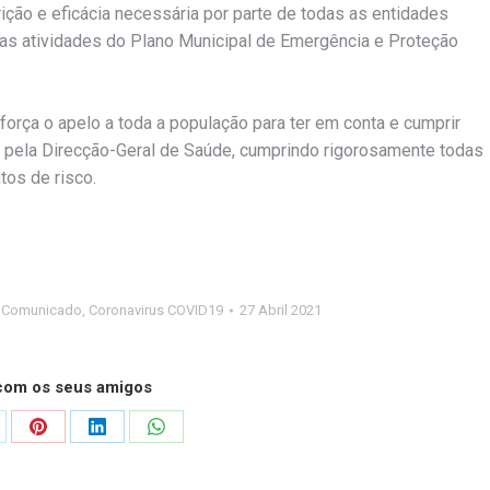
ção e eficácia necessária por parte de todas as entidades
s atividades do Plano Municipal de Emergência e Proteção
eforça o apelo a toda a população para ter em conta e cumprir
 pela Direcção-Geral de Saúde, cumprindo rigorosamente todas
os de risco.
,
Comunicado
,
Coronavirus COVID19
27 Abril 2021
 com os seus amigos
are
Share
Share
Share
on
on
on