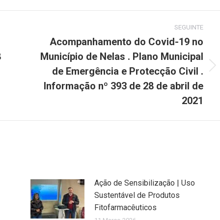
Pinterest
LinkedIn
WhatsApp
SEGUINTE
Acompanhamento do Covid-19 no
8
Município de Nelas . Plano Municipal
de Emergência e Protecção Civil .
Next
post:
Informação nº 393 de 28 de abril de
2021
Ação de Sensibilização | Uso
Sustentável de Produtos
Fitofarmacêuticos