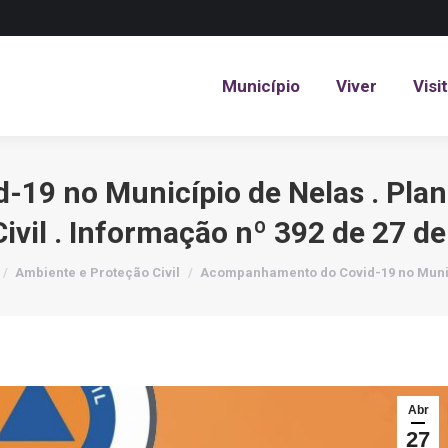
Município
Viver
Visi
Município
Viver
Visi
19 no Município de Nelas . Plan
ivil . Informação nº 392 de 27 de
e here:
Ambiente e Proteção Civil
Acompanhamento do Covid-19 no Muni
Abr
27