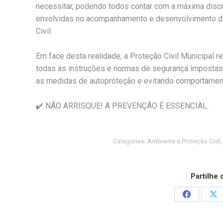
necessitar, podendo todos contar com a máxima discri
envolvidas no acompanhamento e desenvolvimento da
Civil.
Em face desta realidade, a Proteção Civil Municipal r
todas as instruções e normas de segurança impostas
as medidas de autoproteção e evitando comportament
✔️
NÃO ARRISQUE! A PREVENÇÃO É ESSENCIAL.
Categories:
Ambiente e Proteção Civil
Partilhe
Share
Sh
on
on