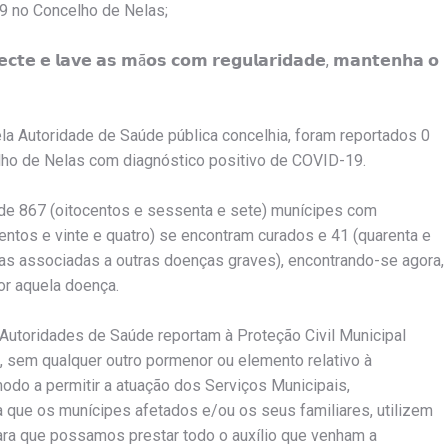
9 no Concelho de Nelas;
𝗰𝘁𝗲 𝗲 𝗹𝗮𝘃𝗲 𝗮𝘀 𝗺ã𝗼𝘀 𝗰𝗼𝗺 𝗿𝗲𝗴𝘂𝗹𝗮𝗿𝗶𝗱𝗮𝗱𝗲, 𝗺𝗮𝗻𝘁𝗲𝗻𝗵𝗮 𝗼
ela Autoridade de Saúde pública concelhia, foram reportados 0
ho de Nelas com diagnóstico positivo de COVID-19.
é de 867 (oitocentos e sessenta e sete) munícipes com
ntos e vinte e quatro) se encontram curados e 41 (quarenta e
as associadas a outras doenças graves), encontrando-se agora,
or aquela doença.
 Autoridades de Saúde reportam à Proteção Civil Municipal
, sem qualquer outro pormenor ou elemento relativo à
odo a permitir a atuação dos Serviços Municipais,
 que os munícipes afetados e/ou os seus familiares, utilizem
para que possamos prestar todo o auxílio que venham a