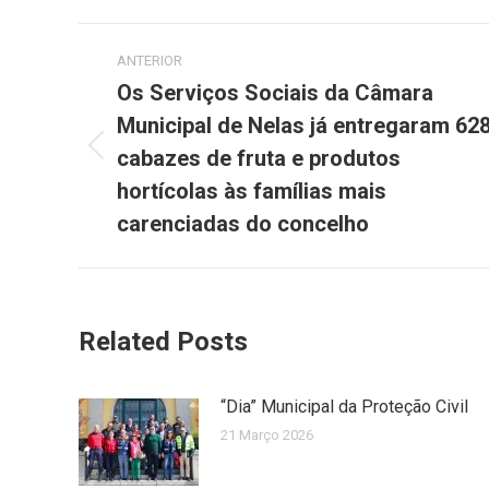
Facebook
X
Post
ANTERIOR
navigation
Os Serviços Sociais da Câmara
Municipal de Nelas já entregaram 62
cabazes de fruta e produtos
Previous
post:
hortícolas às famílias mais
carenciadas do concelho
Related Posts
“Dia” Municipal da Proteção Civil
21 Março 2026