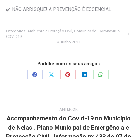
✔️
NÃO ARRISQUE! A PREVENÇÃO É ESSENCIAL.
Categories:
Ambiente e Proteção Civil
,
Comunicado
,
Coronavirus
COVID19
8 Junho 2021
Partilhe com os seus amigos
Share
Share
Share
Share
Share
on
on
on
on
on
Facebook
X
Pinterest
LinkedIn
WhatsApp
Post
ANTERIOR
navigation
Acompanhamento do Covid-19 no Município
de Nelas . Plano Municipal de Emergência e
Previous
Protecção Civil . Informação nº 433 de 07 de