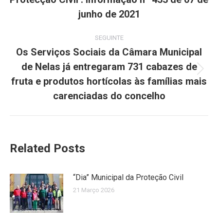
post:
junho de 2021
SEGUINTE
Os Serviços Sociais da Câmara Municipal
de Nelas já entregaram 731 cabazes de
Next
fruta e produtos hortícolas às famílias mais
post:
carenciadas do concelho
Related Posts
“Dia” Municipal da Proteção Civil
21 Março 2026