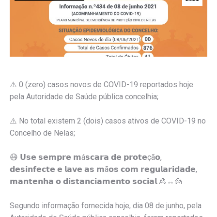
⚠️
0 (zero) casos novos de COVID-19 reportados hoje
pela Autoridade de Saúde pública concelhia;
⚠️
No total existem 2 (dois) casos ativos de COVID-19 no
Concelho de Nelas;
😷
𝗨𝘀𝗲 𝘀𝗲𝗺𝗽𝗿𝗲 𝗺á𝘀𝗰𝗮𝗿𝗮 𝗱𝗲 𝗽𝗿𝗼𝘁𝗲çã𝗼,
𝗱𝗲𝘀𝗶𝗻𝗳𝗲𝗰𝘁𝗲 𝗲 𝗹𝗮𝘃𝗲 𝗮𝘀 𝗺ã𝗼𝘀 𝗰𝗼𝗺 𝗿𝗲𝗴𝘂𝗹𝗮𝗿𝗶𝗱𝗮𝗱𝗲,
𝗺𝗮𝗻𝘁𝗲𝗻𝗵𝗮 𝗼 𝗱𝗶𝘀𝘁𝗮𝗻𝗰𝗶𝗮𝗺𝗲𝗻𝘁𝗼 𝘀𝗼𝗰𝗶𝗮𝗹
🙎
↔️
🙍
Segundo informação fornecida hoje, dia 08 de junho, pela