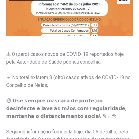
⚠️ 0 (zero) casos novos de COVID-19 reportados hoje
pela Autoridade de Saúde pública concelhia;
⚠️ No total existem 8 (oito) casos ativos de COVID-19 no
Concelho de Nelas;
😷 𝗨𝘀𝗲 𝘀𝗲𝗺𝗽𝗿𝗲 𝗺á𝘀𝗰𝗮𝗿𝗮 𝗱𝗲 𝗽𝗿𝗼𝘁𝗲çã𝗼,
𝗱𝗲𝘀𝗶𝗻𝗳𝗲𝗰𝘁𝗲 𝗲 𝗹𝗮𝘃𝗲 𝗮𝘀 𝗺ã𝗼𝘀 𝗰𝗼𝗺 𝗿𝗲𝗴𝘂𝗹𝗮𝗿𝗶𝗱𝗮𝗱𝗲,
𝗺𝗮𝗻𝘁𝗲𝗻𝗵𝗮 𝗼 𝗱𝗶𝘀𝘁𝗮𝗻𝗰𝗶𝗮𝗺𝗲𝗻𝘁𝗼 𝘀𝗼𝗰𝗶𝗮𝗹 🙎↔️🙍
Segundo informação fornecida hoje, dia 06 de julho, pela