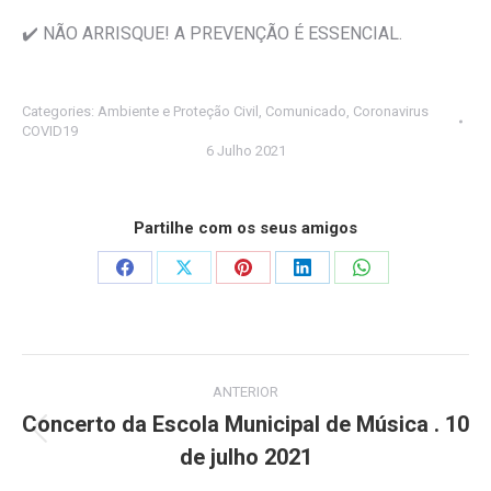
✔️ NÃO ARRISQUE! A PREVENÇÃO É ESSENCIAL.
Categories:
Ambiente e Proteção Civil
,
Comunicado
,
Coronavirus
COVID19
6 Julho 2021
Partilhe com os seus amigos
Share
Share
Share
Share
Share
on
on
on
on
on
Facebook
X
Pinterest
LinkedIn
WhatsApp
Post
ANTERIOR
navigation
Concerto da Escola Municipal de Música . 10
Previous
de julho 2021
post: