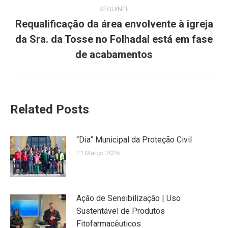
SEGUINTE
Requalificação da área envolvente à igreja
da Sra. da Tosse no Folhadal está em fase
Next
post:
de acabamentos
Related Posts
“Dia” Municipal da Proteção Civil
21 Março 2026
Ação de Sensibilização | Uso
Sustentável de Produtos
Fitofarmacêuticos