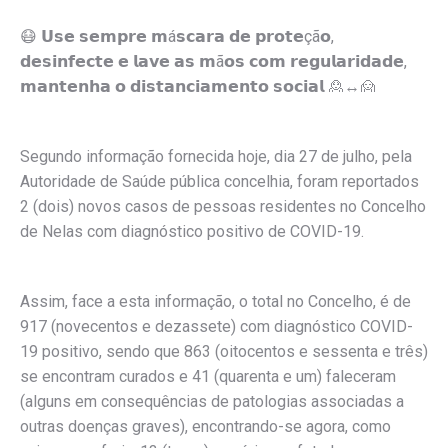
😷 𝗨𝘀𝗲 𝘀𝗲𝗺𝗽𝗿𝗲 𝗺á𝘀𝗰𝗮𝗿𝗮 𝗱𝗲 𝗽𝗿𝗼𝘁𝗲çã𝗼,
𝗱𝗲𝘀𝗶𝗻𝗳𝗲𝗰𝘁𝗲 𝗲 𝗹𝗮𝘃𝗲 𝗮𝘀 𝗺ã𝗼𝘀 𝗰𝗼𝗺 𝗿𝗲𝗴𝘂𝗹𝗮𝗿𝗶𝗱𝗮𝗱𝗲,
𝗺𝗮𝗻𝘁𝗲𝗻𝗵𝗮 𝗼 𝗱𝗶𝘀𝘁𝗮𝗻𝗰𝗶𝗮𝗺𝗲𝗻𝘁𝗼 𝘀𝗼𝗰𝗶𝗮𝗹 🙎↔️🙍
Segundo informação fornecida hoje, dia 27 de julho, pela
Autoridade de Saúde pública concelhia, foram reportados
2 (dois) novos casos de pessoas residentes no Concelho
de Nelas com diagnóstico positivo de COVID-19
.
Assim, face a esta informação, o total no Concelho, é de
917 (novecentos e dezassete) com diagnóstico COVID-
19 positivo, sendo que 863 (oitocentos e sessenta e três)
se encontram curados e 41 (quarenta e um) faleceram
(alguns em consequências de patologias associadas a
outras doenças graves), encontrando-se agora, como