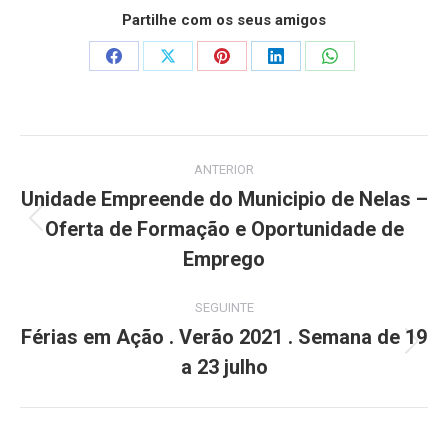
Partilhe com os seus amigos
Share
Share
Share
Share
Share
on
on
on
on
on
Facebook
X
Pinterest
LinkedIn
WhatsApp
Post
ANTERIOR
navigation
Unidade Empreende do Municipio de Nelas –
Oferta de Formação e Oportunidade de
Previous
post:
Emprego
SEGUINTE
Férias em Ação . Verão 2021 . Semana de 19
Next
a 23 julho
post: