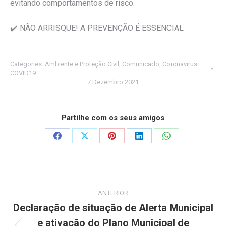
evitando comportamentos de risco.
✔️
NÃO ARRISQUE! A PREVENÇÃO É ESSENCIAL
Categories:
Ambiente e Proteção Civil
,
Comunicado
,
Coronavirus
COVID19
7 Dezembro 2021
Partilhe com os seus amigos
Share
Share
Share
Share
Share
on
on
on
on
on
Facebook
X
Pinterest
LinkedIn
WhatsApp
Post
ANTERIOR
navigation
Declaração de situação de Alerta Municipal
e ativação do Plano Municipal de