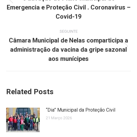
Previous
Emergencia e Proteção Civil . Coronavírus –
post:
Covid-19
SEGUINTE
Câmara Municipal de Nelas comparticipa a
administração da vacina da gripe sazonal
Next
post:
aos munícipes
Related Posts
“Dia” Municipal da Proteção Civil
21 Março 2026