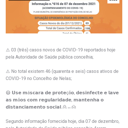
⚠️
03 (três) casos novos de COVID-19 reportados hoje
pela Autoridade de Saúde pública concelhia;
⚠️
No total existem 46 (quarenta e seis) casos ativos de
COVID-19 no Concelho de Nelas;
😷
𝗨𝘀𝗲 𝗺á𝘀𝗰𝗮𝗿𝗮 𝗱𝗲 𝗽𝗿𝗼𝘁𝗲çã𝗼, 𝗱𝗲𝘀𝗶𝗻𝗳𝗲𝗰𝘁𝗲 𝗲 𝗹𝗮𝘃𝗲
𝗮𝘀 𝗺ã𝗼𝘀 𝗰𝗼𝗺 𝗿𝗲𝗴𝘂𝗹𝗮𝗿𝗶𝗱𝗮𝗱𝗲, 𝗺𝗮𝗻𝘁𝗲𝗻𝗵𝗮 𝗼
𝗱𝗶𝘀𝘁𝗮𝗻𝗰𝗶𝗮𝗺𝗲𝗻𝘁𝗼 𝘀𝗼𝗰𝗶𝗮𝗹
🙎
↔️
🙍
Segundo informação fornecida hoje, dia 07 de dezembro,