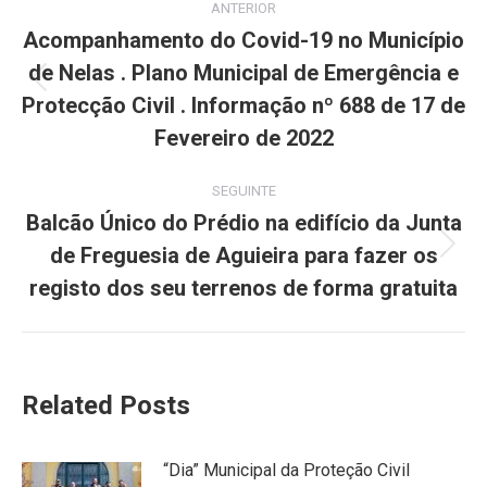
ANTERIOR
navigation
Acompanhamento do Covid-19 no Município
de Nelas . Plano Municipal de Emergência e
Previous
Protecção Civil . Informação nº 688 de 17 de
post:
Fevereiro de 2022
SEGUINTE
Balcão Único do Prédio na edifício da Junta
de Freguesia de Aguieira para fazer os
Next
post:
registo dos seu terrenos de forma gratuita
Related Posts
“Dia” Municipal da Proteção Civil