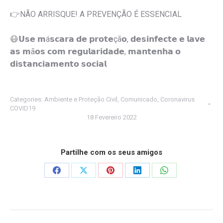
👉
NÃO ARRISQUE! A PREVENÇÃO É ESSENCIAL
😷
𝗨𝘀𝗲 𝗺á𝘀𝗰𝗮𝗿𝗮 𝗱𝗲 𝗽𝗿𝗼𝘁𝗲çã𝗼, 𝗱𝗲𝘀𝗶𝗻𝗳𝗲𝗰𝘁𝗲 𝗲 𝗹𝗮𝘃𝗲
𝗮𝘀 𝗺ã𝗼𝘀 𝗰𝗼𝗺 𝗿𝗲𝗴𝘂𝗹𝗮𝗿𝗶𝗱𝗮𝗱𝗲, 𝗺𝗮𝗻𝘁𝗲𝗻𝗵𝗮 𝗼
𝗱𝗶𝘀𝘁𝗮𝗻𝗰𝗶𝗮𝗺𝗲𝗻𝘁𝗼 𝘀𝗼𝗰𝗶𝗮𝗹
Categories:
Ambiente e Proteção Civil
,
Comunicado
,
Coronavirus
COVID19
18 Fevereiro 2022
Partilhe com os seus amigos
Share
Share
Share
Share
Share
on
on
on
on
on
Facebook
X
Pinterest
LinkedIn
WhatsApp
Post