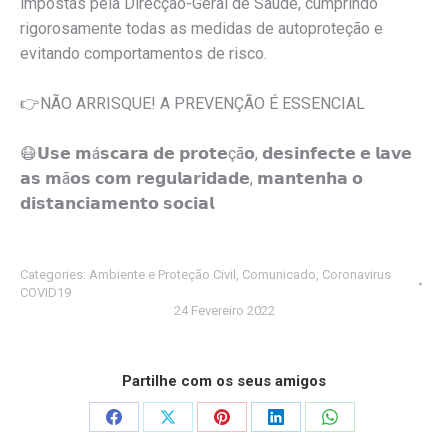
impostas pela Direcção-Geral de Saúde, cumprindo
rigorosamente todas as medidas de autoproteção e
evitando comportamentos de risco.
👉
NÃO ARRISQUE! A PREVENÇÃO É ESSENCIAL
😷
𝗨𝘀𝗲 𝗺á𝘀𝗰𝗮𝗿𝗮 𝗱𝗲 𝗽𝗿𝗼𝘁𝗲çã𝗼, 𝗱𝗲𝘀𝗶𝗻𝗳𝗲𝗰𝘁𝗲 𝗲 𝗹𝗮𝘃𝗲
𝗮𝘀 𝗺ã𝗼𝘀 𝗰𝗼𝗺 𝗿𝗲𝗴𝘂𝗹𝗮𝗿𝗶𝗱𝗮𝗱𝗲, 𝗺𝗮𝗻𝘁𝗲𝗻𝗵𝗮 𝗼
𝗱𝗶𝘀𝘁𝗮𝗻𝗰𝗶𝗮𝗺𝗲𝗻𝘁𝗼 𝘀𝗼𝗰𝗶𝗮𝗹
Categories:
Ambiente e Proteção Civil
,
Comunicado
,
Coronavirus
COVID19
24 Fevereiro 2022
Partilhe com os seus amigos
Share
Share
Share
Share
Share