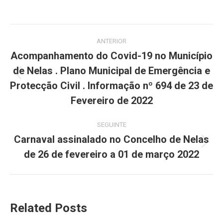
on
on
on
on
on
Facebook
X
Pinterest
LinkedIn
WhatsApp
Post
ANTERIOR
navigation
Acompanhamento do Covid-19 no Município
de Nelas . Plano Municipal de Emergência e
Previous
Protecção Civil . Informação nº 694 de 23 de
post:
Fevereiro de 2022
SEGUINTE
Carnaval assinalado no Concelho de Nelas
Next
de 26 de fevereiro a 01 de março 2022
post:
Related Posts