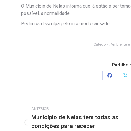
O Município de Nelas informa que já estão a ser toma
possível, a normalidade.
Pedimos desculpa pelo incómodo causado.
Category:
Ambiente e 
Partilhe
Share
Sh
on
on
Facebook
X
Post
ANTERIOR
navigation
Município de Nelas tem todas as
condições para receber
Previous