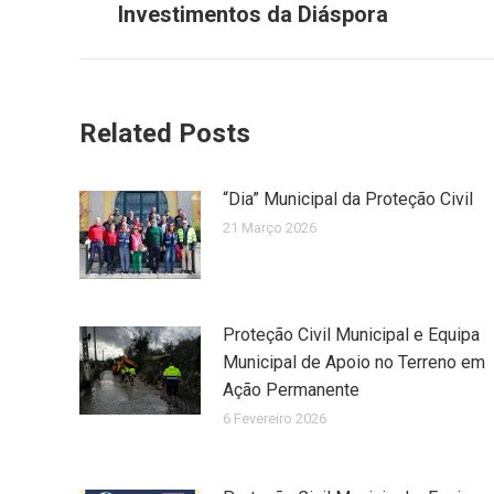
post:
Investimentos da Diáspora
Related Posts
“Dia” Municipal da Proteção Civil
21 Março 2026
Proteção Civil Municipal e Equipa
Municipal de Apoio no Terreno em
Ação Permanente
6 Fevereiro 2026