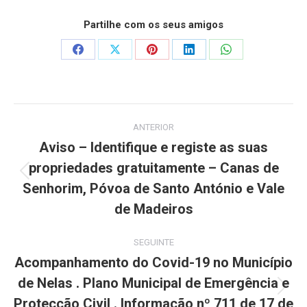
Partilhe com os seus amigos
Share
Share
Share
Share
Share
on
on
on
on
on
Facebook
X
Pinterest
LinkedIn
WhatsApp
Post
ANTERIOR
navigation
Aviso – Identifique e registe as suas
propriedades gratuitamente – Canas de
Previous
Senhorim, Póvoa de Santo António e Vale
post:
de Madeiros
SEGUINTE
Acompanhamento do Covid-19 no Município
de Nelas . Plano Municipal de Emergência e
Next
Protecção Civil . Informação nº 711 de 17 de