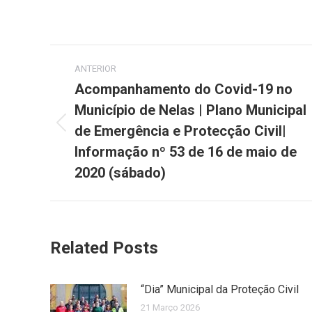
on
on
Facebook
X
Post
ANTERIOR
navigation
Acompanhamento do Covid-19 no
Município de Nelas | Plano Municipal
de Emergência e Protecção Civil|
Previous
post:
Informação nº 53 de 16 de maio de
2020 (sábado)
Related Posts
“Dia” Municipal da Proteção Civil
21 Março 2026