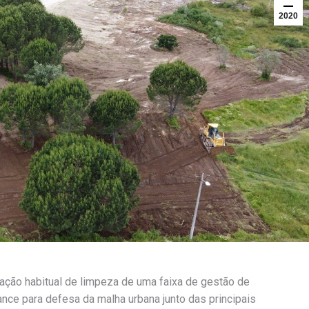
2020
ação habitual de limpeza de uma faixa de gestão de
nce para defesa da malha urbana junto das principais