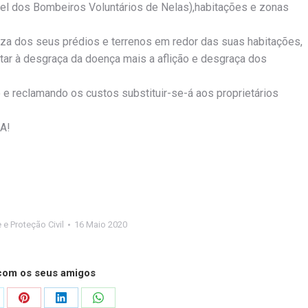
rtel dos Bombeiros Voluntários de Nelas),habitações e zonas
peza dos seus prédios e terrenos em redor das suas habitações,
ar à desgraça da doença mais a aflição e desgraça dos
 e reclamando os custos substituir-se-á aos proprietários
A!
e Proteção Civil
16 Maio 2020
 com os seus amigos
are
Share
Share
Share