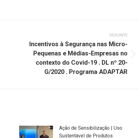
on
on
on
Pinterest
LinkedIn
WhatsApp
SEGUINTE
Incentivos à Segurança nas Micro-
Pequenas e Médias-Empresas no
Next
contexto do Covid-19 . DL nº 20-
post:
G/2020 . Programa ADAPTAR
Ação de Sensibilização | Uso
Sustentável de Produtos