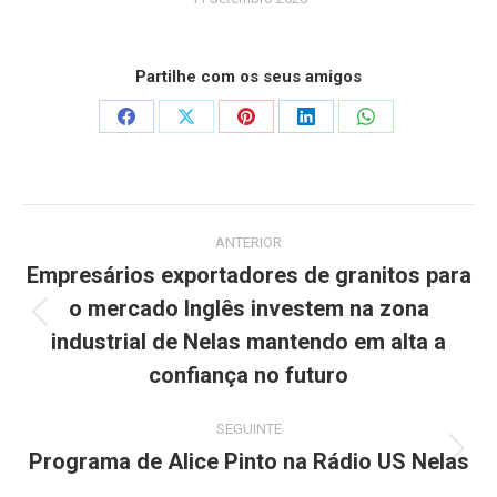
Partilhe com os seus amigos
Share
Share
Share
Share
Share
on
on
on
on
on
Facebook
X
Pinterest
LinkedIn
WhatsApp
Post
ANTERIOR
navigation
Empresários exportadores de granitos para
o mercado Inglês investem na zona
Previous
industrial de Nelas mantendo em alta a
post:
confiança no futuro
SEGUINTE
Programa de Alice Pinto na Rádio US Nelas
Next
post: