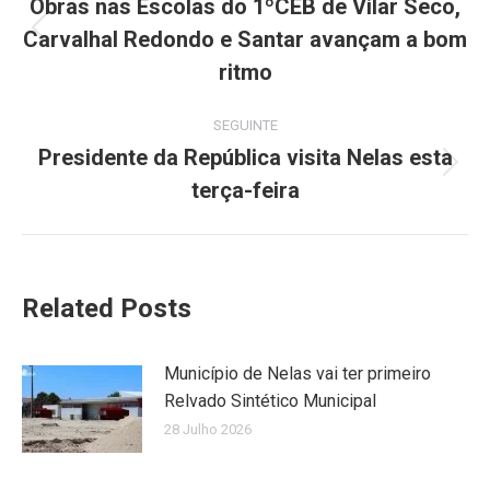
navigation
Obras nas Escolas do 1ºCEB de Vilar Seco,
Carvalhal Redondo e Santar avançam a bom
Previous
post:
ritmo
SEGUINTE
Presidente da República visita Nelas esta
Next
terça-feira
post:
Related Posts
Município de Nelas vai ter primeiro
Relvado Sintético Municipal
28 Julho 2026