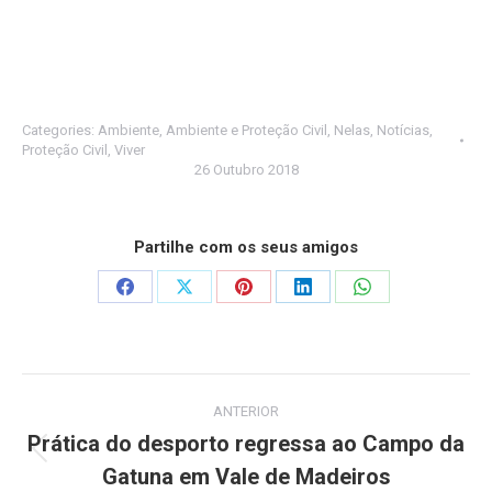
Categories:
Ambiente
,
Ambiente e Proteção Civil
,
Nelas
,
Notícias
,
Proteção Civil
,
Viver
26 Outubro 2018
Partilhe com os seus amigos
Share
Share
Share
Share
Share
on
on
on
on
on
Facebook
X
Pinterest
LinkedIn
WhatsApp
Post
ANTERIOR
navigation
Prática do desporto regressa ao Campo da
Previous
Gatuna em Vale de Madeiros
post: