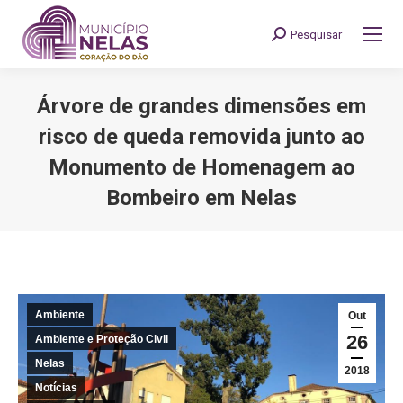
Pesquisar
Search:
Árvore de grandes dimensões em
risco de queda removida junto ao
Monumento de Homenagem ao
Bombeiro em Nelas
You are here:
Ambiente
Out
26
Ambiente e Proteção Civil
Nelas
2018
Notícias