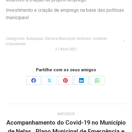
Investimento e criação de emprego na base das políticas
municipais!
Categories:
Autarquia
,
Câmara Municipal
,
Notícias
,
Unidade
Empreende
21 Abril 2021
Partilhe com os seus amigos
Share
Share
Share
Share
Share
on
on
on
on
on
Facebook
X
Pinterest
LinkedIn
WhatsApp
Post
ANTERIOR
navigation
Acompanhamento do Covid-19 no Município
de Nelas . Plano Municipal de Emergência e