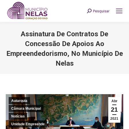
Pesquisar
Search:
Assinatura De Contratos De
Concessão De Apoios Ao
Empreendedorismo, No Município De
Nelas
You are here:
Autarquia
Abr
21
Câmara Municipal
Notícias
2021
Unidade Empreende