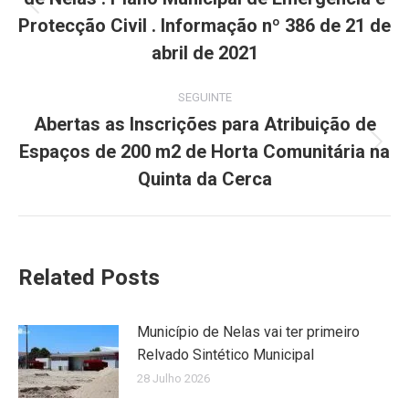
Previous
Protecção Civil . Informação nº 386 de 21 de
post:
abril de 2021
SEGUINTE
Abertas as Inscrições para Atribuição de
Espaços de 200 m2 de Horta Comunitária na
Next
post:
Quinta da Cerca
Related Posts
Município de Nelas vai ter primeiro
Relvado Sintético Municipal
28 Julho 2026