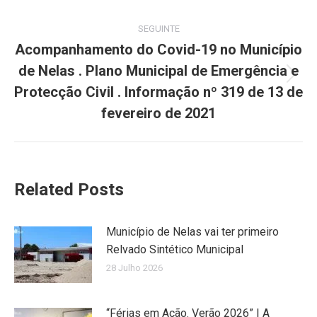
SEGUINTE
Acompanhamento do Covid-19 no Município
de Nelas . Plano Municipal de Emergência e
Next
Protecção Civil . Informação nº 319 de 13 de
post:
fevereiro de 2021
Related Posts
Município de Nelas vai ter primeiro
Relvado Sintético Municipal
28 Julho 2026
“Férias em Ação. Verão 2026” | A