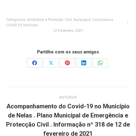
Categories:
Ambiente e Proteção Civil
,
Autarquia
,
Coronavirus
COVID19
,
Notícias
12 Fevereiro 2021
Partilhe com os seus amigos
Share
Share
Share
Share
Share
on
on
on
on
on
Facebook
X
Pinterest
LinkedIn
WhatsApp
Post
ANTERIOR
navigation
Acompanhamento do Covid-19 no Município
de Nelas . Plano Municipal de Emergência e
Previous
Protecção Civil . Informação nº 318 de 12 de
post:
fevereiro de 2021