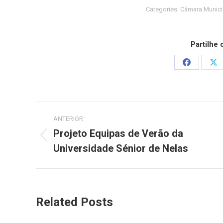
Categories:
Câmara Munici
Partilhe
Share
Sh
on
on
Facebook
X
Post
ANTERIOR
navigation
Projeto Equipas de Verão da
Previous
Universidade Sénior de Nelas
post:
Related Posts