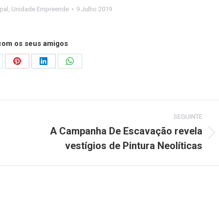
pal
,
Unidade Empreende
9 Julho 2019
 com os seus amigos
are
Share
Share
Share
on
on
on
Pinterest
LinkedIn
WhatsApp
SEGUINTE
A Campanha De Escavação revela
Next
vestígios de Pintura Neolíticas
post: