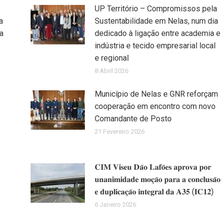
UP Território – Compromissos pela
a
Sustentabilidade em Nelas, num dia
a
dedicado à ligação entre academia e
indústria e tecido empresarial local
e regional
8 Abril 2026
Município de Nelas e GNR reforçam
cooperação em encontro com novo
Comandante de Posto
21 Fevereiro 2026
𝐂𝐈𝐌 𝐕𝐢𝐬𝐞𝐮 𝐃𝐚̃𝐨 𝐋𝐚𝐟𝐨̃𝐞𝐬 𝐚𝐩𝐫𝐨𝐯𝐚 𝐩𝐨𝐫
𝐮𝐧𝐚𝐧𝐢𝐦𝐢𝐝𝐚𝐝𝐞 𝐦𝐨𝐜̧𝐚̃𝐨 𝐩𝐚𝐫𝐚 𝐚 𝐜𝐨𝐧𝐜𝐥𝐮𝐬𝐚̃𝐨
𝐞 𝐝𝐮𝐩𝐥𝐢𝐜𝐚𝐜̧𝐚̃𝐨 𝐢𝐧𝐭𝐞𝐠𝐫𝐚𝐥 𝐝𝐚 𝐀𝟑𝟓 (𝐈𝐂𝟏𝟐)
6 Janeiro 2026