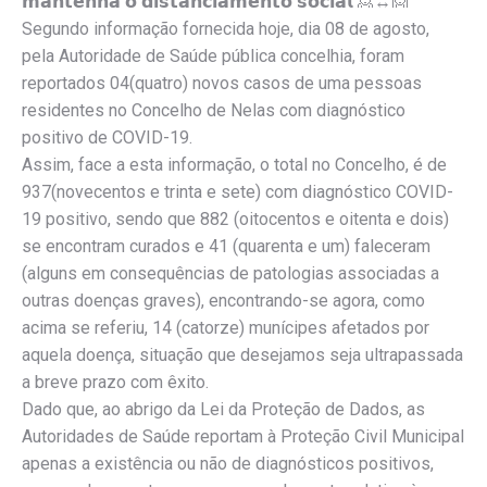
𝗺𝗮𝗻𝘁𝗲𝗻𝗵𝗮 𝗼 𝗱𝗶𝘀𝘁𝗮𝗻𝗰𝗶𝗮𝗺𝗲𝗻𝘁𝗼 𝘀𝗼𝗰𝗶𝗮𝗹 🙎↔️🙍
Segundo informação fornecida hoje, dia 08 de agosto,
pela Autoridade de Saúde pública concelhia, foram
reportados 04(quatro) novos casos de uma pessoas
residentes no Concelho de Nelas com diagnóstico
positivo de COVID-19.
Assim, face a esta informação, o total no Concelho, é de
937(novecentos e trinta e sete) com diagnóstico COVID-
19 positivo, sendo que 882 (oitocentos e oitenta e dois)
se encontram curados e 41 (quarenta e um) faleceram
(alguns em consequências de patologias associadas a
outras doenças graves), encontrando-se agora, como
acima se referiu, 14 (catorze) munícipes afetados por
aquela doença, situação que desejamos seja ultrapassada
a breve prazo com êxito.
Dado que, ao abrigo da Lei da Proteção de Dados, as
Autoridades de Saúde reportam à Proteção Civil Municipal
apenas a existência ou não de diagnósticos positivos,