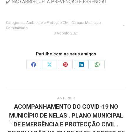
✔️ NÃO ARRISQUE! A PREVENÇÃO É ESSENCIAL.
Categories:
Ambiente e Proteção Civil
,
Câmara Municipal
,
Comunicado
8 Agosto 2021
Partilhe com os seus amigos
Share
Share
Share
Share
Share
on
on
on
on
on
Facebook
X
Pinterest
LinkedIn
WhatsApp
Post
ANTERIOR
navigation
ACOMPANHAMENTO DO COVID-19 NO
MUNICÍPIO DE NELAS . PLANO MUNICIPAL
DE EMERGÊNCIA E PROTECÇÃO CIVIL .
Previous
post: