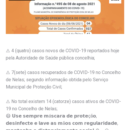
⚠️ 4 (quatro) casos novos de COVID-19 reportados hoje
pela Autoridade de Saúde pública concelhia;
⚠️ 7(sete) casos recuperados de COVID-19 no Concelho
de Nelas; segundo informação obtida pelo Serviço
Municipal de Proteção Civil;
⚠️ No total existem 14 (catorze) casos ativos de COVID-
19 no Concelho de Nelas;
😷 𝗨𝘀𝗲 𝘀𝗲𝗺𝗽𝗿𝗲 𝗺á𝘀𝗰𝗮𝗿𝗮 𝗱𝗲 𝗽𝗿𝗼𝘁𝗲çã𝗼,
𝗱𝗲𝘀𝗶𝗻𝗳𝗲𝗰𝘁𝗲 𝗲 𝗹𝗮𝘃𝗲 𝗮𝘀 𝗺ã𝗼𝘀 𝗰𝗼𝗺 𝗿𝗲𝗴𝘂𝗹𝗮𝗿𝗶𝗱𝗮𝗱𝗲,