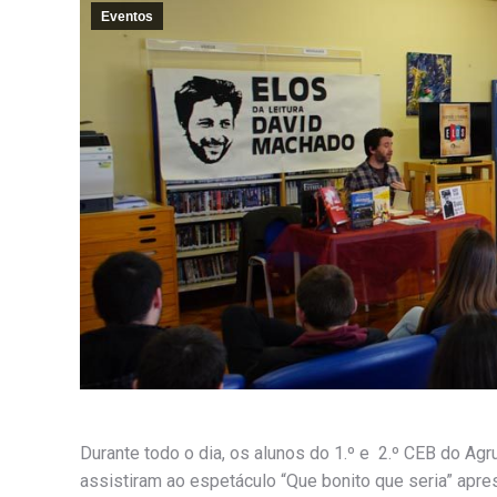
Eventos
Durante todo o dia, os alunos do 1.º e 2.º CEB do A
assistiram ao espetáculo “Que bonito que seria” apr