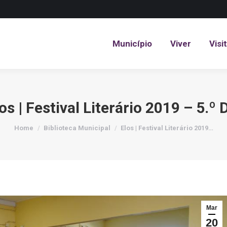
Município
Viver
Visi
Município
Viver
Visi
os | Festival Literário 2019 – 5.º 
You are here:
Home
Biblioteca Municipal
Elos | Festival Literário 2019…
Mar
20