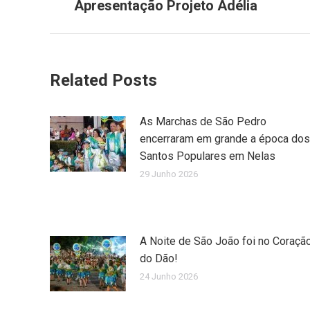
Apresentação Projeto Adélia
post:
Related Posts
As Marchas de São Pedro
encerraram em grande a época dos
Santos Populares em Nelas
29 Junho 2026
A Noite de São João foi no Coraçã
do Dão!
24 Junho 2026