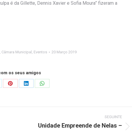
culpa é da Gillette, Dennis Xavier e Sofia Moura” fizeram a
,
Câmara Municipal
,
Eventos
20 Março 2019
 com os seus amigos
are
Share
Share
Share
on
on
on
Pinterest
LinkedIn
WhatsApp
SEGUINTE
Unidade Empreende de Nelas –
Next