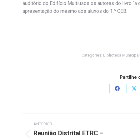
auditório do Edifício Multiusos os autores do livro “a 
apresentação do mesmo aos alunos do 1.º CEB.
Categories:
Biblioteca Municipal
Partilhe
Share
Sh
on
on
Facebook
X
Post
ANTERIOR
navigation
Reunião Distrital ETRC –
Previous