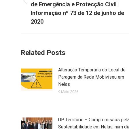
de Emergência e Protecção Civil |
Previous
post:
Informação nº 73 de 12 de junho de
2020
Related Posts
Alteração Temporária do Local de
Paragem da Rede Mobiviseu em
Nelas
9 Maio 2026
UP Território – Compromissos pel
Sustentabilidade em Nelas, num di