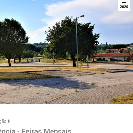
2020
ção:
⬇️
ência - Feiras Mensais