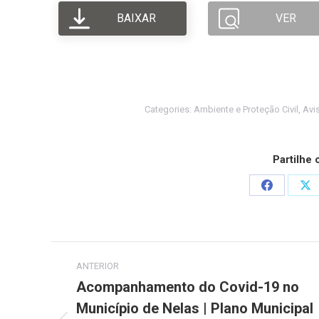
BAIXAR
VER
Categories:
Ambiente e Proteção Civil
,
Avis
Partilhe
Share
Sh
on
on
Facebook
X
Post
ANTERIOR
navigation
Acompanhamento do Covid-19 no
Município de Nelas | Plano Municipal