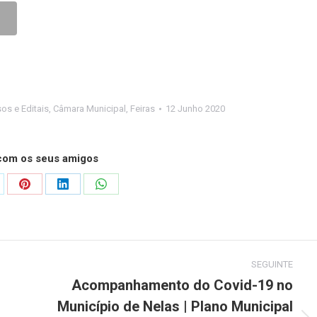
os e Editais
,
Câmara Municipal
,
Feiras
12 Junho 2020
 com os seus amigos
are
Share
Share
Share
on
on
on
Pinterest
LinkedIn
WhatsApp
SEGUINTE
Acompanhamento do Covid-19 no
Município de Nelas | Plano Municipal