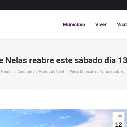
Município
Viver
Visi
Município
Viver
Visi
e Nelas reabre este sábado dia 1
You are here:
Home
Ambiente e Proteção Civil
Feira Mensal de Nelas reabre…
Jun
12