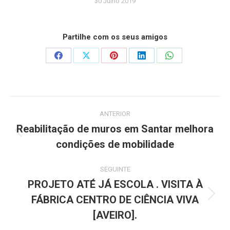
30 Julho 2019
Partilhe com os seus amigos
Share
Share
Share
Share
Share
on
on
on
on
on
Facebook
X
Pinterest
LinkedIn
WhatsApp
Post
ANTERIOR
navigation
Reabilitação de muros em Santar melhora
Previous
condições de mobilidade
post:
SEGUINTE
PROJETO ATÉ JÁ ESCOLA . VISITA À
FÁBRICA CENTRO DE CIÊNCIA VIVA
Next
post:
[AVEIRO].