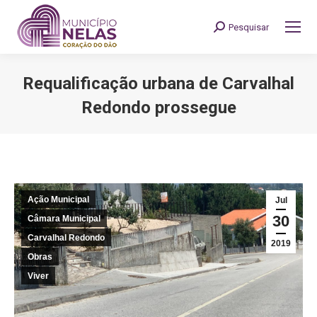
Pesquisar
Search:
Requalificação urbana de Carvalhal
Redondo prossegue
You are here:
Ação Municipal
Jul
30
Câmara Municipal
Carvalhal Redondo
2019
Obras
Viver