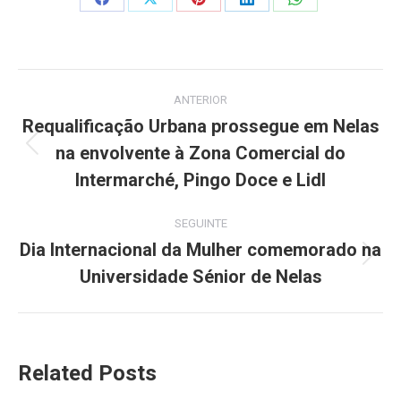
Share
Share
Share
Share
Share
on
on
on
on
on
Facebook
X
Pinterest
LinkedIn
WhatsApp
Post
ANTERIOR
navigation
Requalificação Urbana prossegue em Nelas
na envolvente à Zona Comercial do
Previous
post:
Intermarché, Pingo Doce e Lidl
SEGUINTE
Dia Internacional da Mulher comemorado na
Next
Universidade Sénior de Nelas
post:
Related Posts