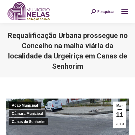
Pesquisar
Search:
Requalificação Urbana prossegue no
Concelho na malha viária da
localidade da Urgeiriça em Canas de
Senhorim
You are here:
Ação Municipal
Mar
11
Câmara Municipal
Canas de Senhorim
2019