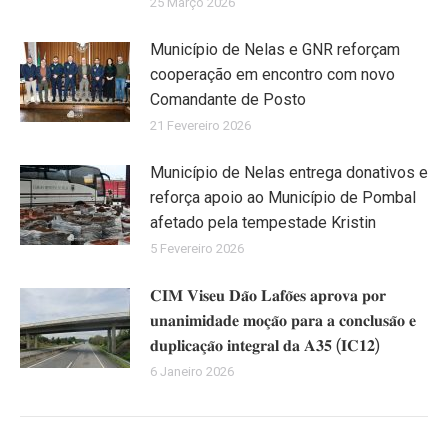
25 Março 2026
Município de Nelas e GNR reforçam
cooperação em encontro com novo
Comandante de Posto
21 Fevereiro 2026
Município de Nelas entrega donativos e
reforça apoio ao Município de Pombal
afetado pela tempestade Kristin
5 Fevereiro 2026
𝐂𝐈𝐌 𝐕𝐢𝐬𝐞𝐮 𝐃𝐚̃𝐨 𝐋𝐚𝐟𝐨̃𝐞𝐬 𝐚𝐩𝐫𝐨𝐯𝐚 𝐩𝐨𝐫
𝐮𝐧𝐚𝐧𝐢𝐦𝐢𝐝𝐚𝐝𝐞 𝐦𝐨𝐜̧𝐚̃𝐨 𝐩𝐚𝐫𝐚 𝐚 𝐜𝐨𝐧𝐜𝐥𝐮𝐬𝐚̃𝐨 𝐞
𝐝𝐮𝐩𝐥𝐢𝐜𝐚𝐜̧𝐚̃𝐨 𝐢𝐧𝐭𝐞𝐠𝐫𝐚𝐥 𝐝𝐚 𝐀𝟑𝟓 (𝐈𝐂𝟏𝟐)
6 Janeiro 2026