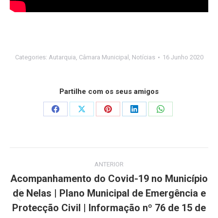
Categories:
Autarquia
,
Câmara Municipal
,
Notícias
16 Junho 2020
Partilhe com os seus amigos
Share
Share
Share
Share
Share
on
on
on
on
on
Facebook
X
Pinterest
LinkedIn
WhatsApp
Post
ANTERIOR
navigation
Acompanhamento do Covid-19 no Município
de Nelas | Plano Municipal de Emergência e
Previous
Protecção Civil | Informação nº 76 de 15 de
post: