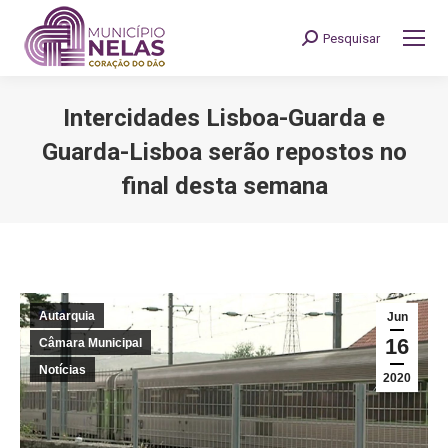
Pesquisar
Search:
Intercidades Lisboa-Guarda e
Guarda-Lisboa serão repostos no
final desta semana
You are here:
Autarquia
Jun
16
Câmara Municipal
Notícias
2020