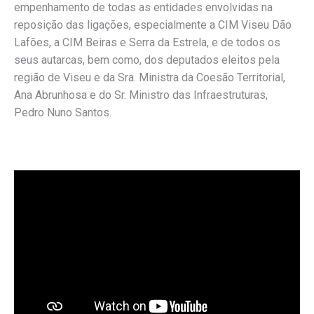
empenhamento de todas as entidades envolvidas na
reposição das ligações, especialmente a CIM Viseu Dão
Lafões, a CIM Beiras e Serra da Estrela, e de todos os
seus autarcas, bem como, dos deputados eleitos pela
região de Viseu e da Sra. Ministra da Coesão Territorial,
Ana Abrunhosa e do Sr. Ministro das Infraestruturas,
Pedro Nuno Santos.