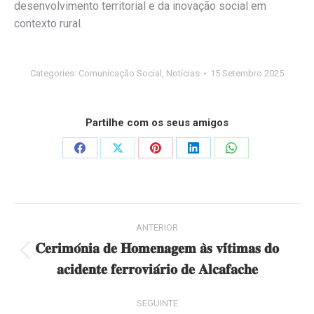
desenvolvimento territorial e da inovação social em
contexto rural.
Categories:
Comunicação Social
,
Notícias
15 Setembro 2025
Partilhe com os seus amigos
Share
Share
Share
Share
Share
on
on
on
on
on
Facebook
X
Pinterest
LinkedIn
WhatsApp
Post
ANTERIOR
navigation
𝐂𝐞𝐫𝐢𝐦𝐨́𝐧𝐢𝐚 𝐝𝐞 𝐇𝐨𝐦𝐞𝐧𝐚𝐠𝐞𝐦 𝐚̀𝐬 𝐯𝐢́𝐭𝐢𝐦𝐚𝐬 𝐝𝐨
Previous
𝐚𝐜𝐢𝐝𝐞𝐧𝐭𝐞 𝐟𝐞𝐫𝐫𝐨𝐯𝐢𝐚́𝐫𝐢𝐨 𝐝𝐞 𝐀𝐥𝐜𝐚𝐟𝐚𝐜𝐡𝐞
post:
SEGUINTE