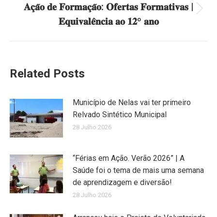
𝐀𝐜̧𝐚̃𝐨 𝐝𝐞 𝐅𝐨𝐫𝐦𝐚𝐜̧𝐚̃𝐨: 𝐎𝐟𝐞𝐫𝐭𝐚𝐬 𝐅𝐨𝐫𝐦𝐚𝐭𝐢𝐯𝐚𝐬 |
Next
𝐄𝐪𝐮𝐢𝐯𝐚𝐥𝐞̂𝐧𝐜𝐢𝐚 𝐚𝐨 𝟏𝟐º 𝐚𝐧𝐨
post:
Related Posts
Município de Nelas vai ter primeiro
Relvado Sintético Municipal
28 Julho 2026
“Férias em Ação. Verão 2026” | A
Saúde foi o tema de mais uma semana
de aprendizagem e diversão!
28 Julho 2026