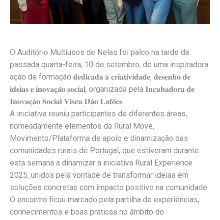
O Auditório Multiusos de Nelas foi palco na tarde da
passada quarta-feira, 10 de setembro, de uma inspiradora
ação de formação 𝐝𝐞𝐝𝐢𝐜𝐚𝐝𝐚 𝐚̀ 𝐜𝐫𝐢𝐚𝐭𝐢𝐯𝐢𝐝𝐚𝐝𝐞, 𝐝𝐞𝐬𝐞𝐧𝐡𝐨 𝐝𝐞
𝐢𝐝𝐞𝐢𝐚𝐬 𝐞 𝐢𝐧𝐨𝐯𝐚𝐜̧𝐚̃𝐨 𝐬𝐨𝐜𝐢𝐚𝐥, organizada pela 𝐈𝐧𝐜𝐮𝐛𝐚𝐝𝐨𝐫𝐚 𝐝𝐞
𝐈𝐧𝐨𝐯𝐚𝐜̧𝐚̃𝐨 𝐒𝐨𝐜𝐢𝐚𝐥 𝐕𝐢𝐬𝐞𝐮 𝐃𝐚̃𝐨 𝐋𝐚𝐟𝐨̃𝐞𝐬.
A iniciativa reuniu participantes de diferentes áreas,
nomeadamente elementos da Rural Move,
Movimento/Plataforma de apoio e dinamização das
comunidades rurais de Portugal, que estiveram durante
esta semana a dinamizar a iniciativa Rural Experience
2025, unidos pela vontade de transformar ideias em
soluções concretas com impacto positivo na comunidade.
O encontro ficou marcado pela partilha de experiências,
conhecimentos e boas práticas no âmbito do