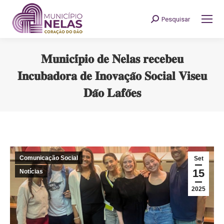
Pesquisar
Search:
𝐌𝐮𝐧𝐢𝐜𝐢́𝐩𝐢𝐨 𝐝𝐞 𝐍𝐞𝐥𝐚𝐬 𝐫𝐞𝐜𝐞𝐛𝐞𝐮
𝐈𝐧𝐜𝐮𝐛𝐚𝐝𝐨𝐫𝐚 𝐝𝐞 𝐈𝐧𝐨𝐯𝐚𝐜̧𝐚̃𝐨 𝐒𝐨𝐜𝐢𝐚𝐥 𝐕𝐢𝐬𝐞𝐮
𝐃𝐚̃𝐨 𝐋𝐚𝐟𝐨̃𝐞𝐬
You are here:
Comunicação Social
Set
15
Notícias
2025