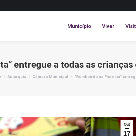
Município
Viver
Visi
Município
Viver
Visi
ta” entregue a todas as crianças
re here:
e
Autarquia
Câmara Municipal
“Bombeirito na Floresta” entre
Out
17