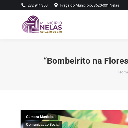
232 941 300
Praça do Municipio, 3520-001 Nelas
“Bombeirito na Flores
You a
Hom
Câmara Municipal
Comunicação Social