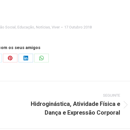
ão Social
,
Educação
,
Notícias
,
Viver
17 Outubro 2018
 com os seus amigos
are
Share
Share
Share
on
on
on
Pinterest
LinkedIn
WhatsApp
SEGUINTE
Hidroginástica, Atividade Física e
Next
Dança e Expressão Corporal
post: