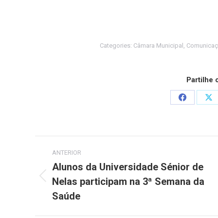
Categories:
Câmara Municipal
,
Comunicaç
Partilhe
Share
Sh
on
on
Facebook
X
Post
ANTERIOR
navigation
Alunos da Universidade Sénior de
Nelas participam na 3ª Semana da
Previous
post:
Saúde