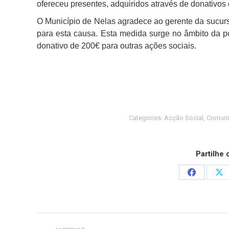
ofereceu presentes, adquiridos através de donativos
O Município de Nelas agradece ao gerente da sucurs
para esta causa. Esta medida surge no âmbito da p
donativo de 200€ para outras ações sociais.
Categories:
Acção Social
,
Comuni
Partilhe
Share
Sh
on
on
Facebook
X
Post