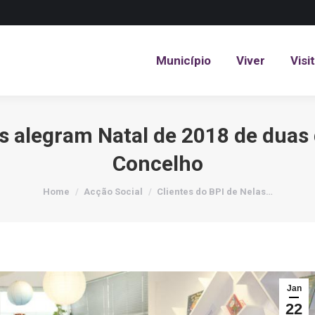
Município
Viver
Visi
Município
Viver
Visi
as alegram Natal de 2018 de duas
Concelho
You are here:
Home
Acção Social
Clientes do BPI de Nelas…
Jan
22