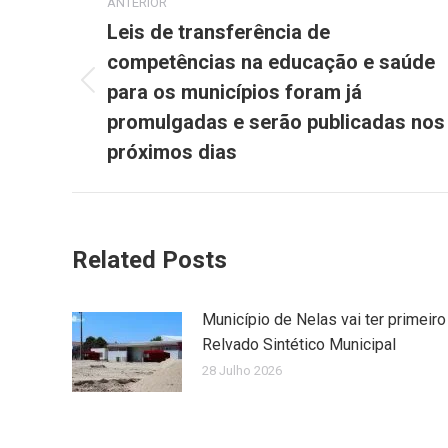
ANTERIOR
navigation
Leis de transferência de
competências na educação e saúde
para os municípios foram já
Previous
post:
promulgadas e serão publicadas nos
próximos dias
Related Posts
Município de Nelas vai ter primeiro
Relvado Sintético Municipal
28 Julho 2026