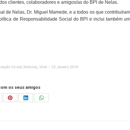
 dos clientes, colaboradores e amigos/as do BPI de Nelas.
al de Nelas, Dr. Miguel Mamede, e a todos os que contribuíra
olítica de Responsabilidade Social do BPI e inclui também u
cação Social
,
Notícias
,
Viver
22 Janeiro 2019
 com os seus amigos
are
Share
Share
Share
on
on
on
Pinterest
LinkedIn
WhatsApp