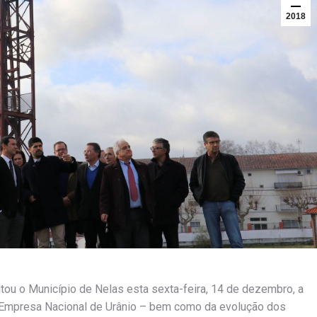
2018
itou o Município de Nelas esta sexta-feira, 14 de dezembro, a
 – Empresa Nacional de Urânio – bem como da evolução dos