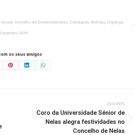
 Social
,
Concelho em Desenvolvimento
,
Destaques
,
Notícias
,
Urgeiriça
,
 Dezembro 2018
 com os seus amigos
are
Share
Share
Share
on
on
on
Pinterest
LinkedIn
WhatsApp
SEGUINTE
Coro da Universidade Sénior de
Nelas alegra festividades no
Next
e
post:
Concelho de Nelas