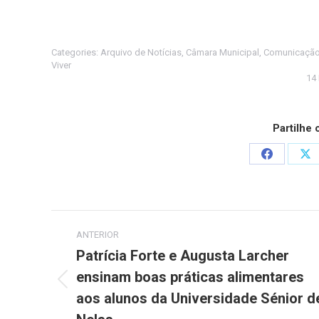
Categories:
Arquivo de Notícias
,
Câmara Municipal
,
Comunicação
Viver
14
Partilhe
Share
Sh
on
on
Facebook
X
Post
ANTERIOR
navigation
Patrícia Forte e Augusta Larcher
ensinam boas práticas alimentares
Previous
aos alunos da Universidade Sénior d
post: