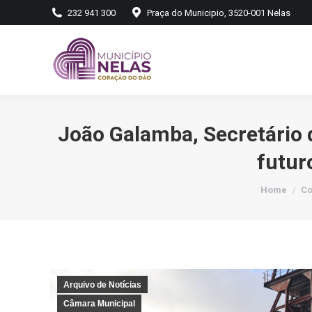
232 941 300
Praça do Municipio, 3520-001 Nelas
João Galamba, Secretário 
futur
You are he
Home
Co
Arquivo de Notícias
Câmara Municipal