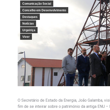
Comunicação Social
Concelho em Desenvolvimento
Destaques
Notícias
Urgeiriça
Viver
O Secretário de Estado da Energia, João Galamba, vis
fim de se inteirar sobre o património da antiga ENU