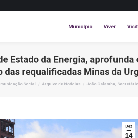
Município
Viver
Visi
Município
Viver
Visi
de Estado da Energia, aprofunda
o das requalificadas Minas da Urg
re:
municação Social
Arquivo de Notícias
João Galamba, Secretário
Dez
14