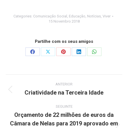
Categories:
Comunicação Social
,
Educação
,
Notícias
,
Viver
15 Novembro 2018
Partilhe com os seus amigos
Share
Share
Share
Share
Share
on
on
on
on
on
Facebook
X
Pinterest
LinkedIn
WhatsApp
Post
ANTERIOR
navigation
Criatividade na Terceira Idade
Previous
post:
SEGUINTE
Orçamento de 22 milhões de euros da
Câmara de Nelas para 2019 aprovado em
Next