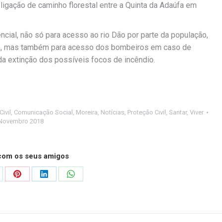
igação de caminho florestal entre a Quinta da Adaúfa em
ncial, não só para acesso ao rio Dão por parte da população,
ios, mas também para acesso dos bombeiros em caso de
pida extinção dos possíveis focos de incêndio.
ivil
,
Comunicação Social
,
Moreira
,
Notícias
,
Proteção Civil
,
Santar
,
Viver
Novembro 2018
 com os seus amigos
are
Share
Share
Share
on
on
on
Pinterest
LinkedIn
WhatsApp