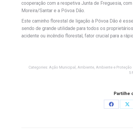
cooperação com a respetiva Junta de Freguesia, com l
Moreira/Santar e a Póvoa Dão.
Este caminho florestal de ligação à Póvoa Dão é esse
sendo de grande utilidade para todos os proprietár
acidente ou incêndio florestal, fator crucial para a rá
Categories:
Ação Municipal
,
Ambiente
,
Ambiente e Proteção C
5 
Partilhe
Share
Sh
on
on
Facebook
X