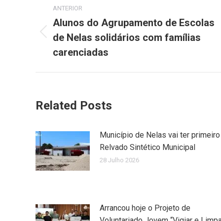
Post
ANTERIOR
navigation
Alunos do Agrupamento de Escolas
de Nelas solidários com famílias
Previous
post:
carenciadas
Related Posts
Município de Nelas vai ter primeiro
Relvado Sintético Municipal
28 Julho 2026
Arrancou hoje o Projeto de
Voluntariado Jovem “Vigiar e Limpa