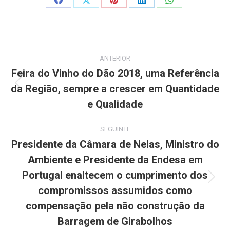
Share
Share
Share
Share
Share
on
on
on
on
on
Facebook
X
Pinterest
LinkedIn
WhatsApp
Post
ANTERIOR
navigation
Feira do Vinho do Dão 2018, uma Referência
da Região, sempre a crescer em Quantidade
Previous
post:
e Qualidade
SEGUINTE
Presidente da Câmara de Nelas, Ministro do
Ambiente e Presidente da Endesa em
Portugal enaltecem o cumprimento dos
Next
compromissos assumidos como
post:
compensação pela não construção da
Barragem de Girabolhos