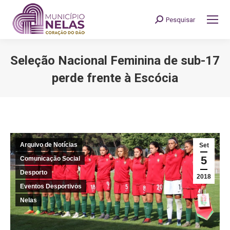
Pesquisar
Search:
Seleção Nacional Feminina de sub-17
perde frente à Escócia
You are here:
Arquivo de Notícias
Set
5
Comunicação Social
Desporto
2018
Eventos Desportivos
Nelas