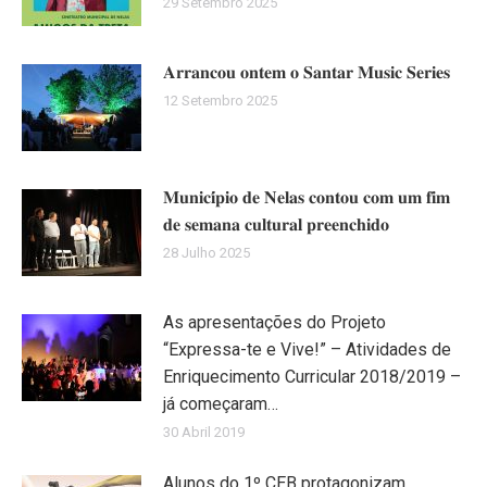
29 Setembro 2025
𝐀𝐫𝐫𝐚𝐧𝐜𝐨𝐮 𝐨𝐧𝐭𝐞𝐦 𝐨 𝐒𝐚𝐧𝐭𝐚𝐫 𝐌𝐮𝐬𝐢𝐜 𝐒𝐞𝐫𝐢𝐞𝐬
12 Setembro 2025
𝐌𝐮𝐧𝐢𝐜𝐢́𝐩𝐢𝐨 𝐝𝐞 𝐍𝐞𝐥𝐚𝐬 𝐜𝐨𝐧𝐭𝐨𝐮 𝐜𝐨𝐦 𝐮𝐦 𝐟𝐢𝐦
𝐝𝐞 𝐬𝐞𝐦𝐚𝐧𝐚 𝐜𝐮𝐥𝐭𝐮𝐫𝐚𝐥 𝐩𝐫𝐞𝐞𝐧𝐜𝐡𝐢𝐝𝐨
28 Julho 2025
As apresentações do Projeto
“Expressa-te e Vive!” – Atividades de
Enriquecimento Curricular 2018/2019 –
já começaram…
30 Abril 2019
Alunos do 1º CEB protagonizam