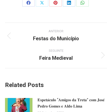
Share
Share
Share
Share
Share
on
on
on
on
on
Facebook
X
Pinterest
LinkedIn
WhatsApp
Post
ANTERIOR
navigation
Festas do Município
Previous
post:
SEGUINTE
Feira Medieval
Next
post:
Related Posts
𝐄𝐬𝐩𝐞𝐭𝐚́𝐜𝐮𝐥𝐨 “𝐀𝐦𝐢𝐠𝐨𝐬 𝐝𝐚 𝐓𝐫𝐞𝐭𝐚” 𝐜𝐨𝐦 𝐉𝐨𝐬𝐞́
𝐏𝐞𝐝𝐫𝐨 𝐆𝐨𝐦𝐞𝐬 𝐞 𝐀𝐥𝐝𝐨 𝐋𝐢𝐦𝐚