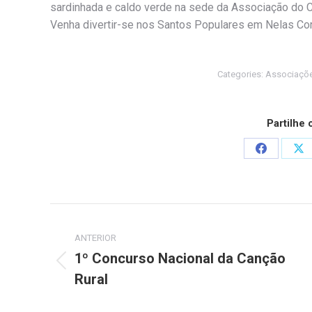
sardinhada e caldo verde na sede da Associação do 
Venha divertir-se nos Santos Populares em Nelas Co
Categories:
Associaçõ
Partilhe
Share
Sh
on
on
Facebook
X
Post
ANTERIOR
navigation
1º Concurso Nacional da Canção
Previous
Rural
post: