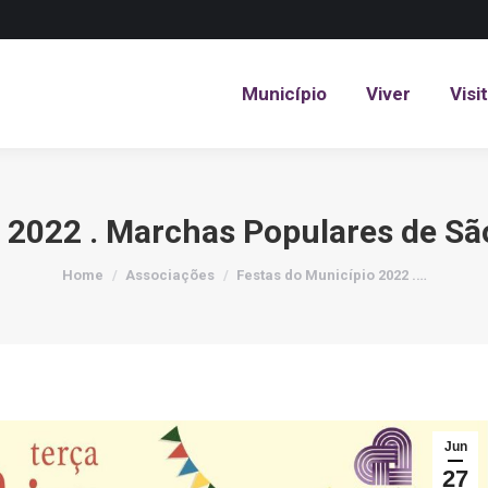
Município
Viver
Visi
Município
Viver
Visi
 2022 . Marchas Populares de Sã
You are here:
Home
Associações
Festas do Município 2022 .…
Jun
27