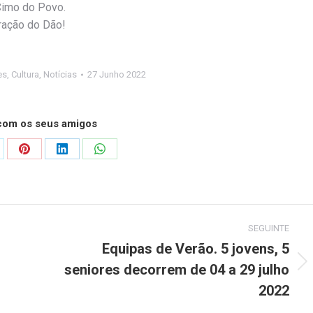
Cimo do Povo.
ração do Dão!
es
,
Cultura
,
Notícias
27 Junho 2022
 com os seus amigos
are
Share
Share
Share
on
on
on
Pinterest
LinkedIn
WhatsApp
SEGUINTE
Equipas de Verão. 5 jovens, 5
seniores decorrem de 04 a 29 julho
Next
post:
2022