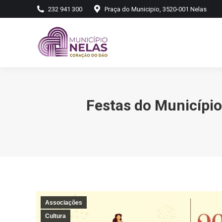
232 941 300
Praça do Municipio, 3520-001 Nelas
Festas do Município
Associações
Cultura