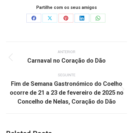
Partilhe com os seus amigos
Share
Share
Share
Share
Share
on
on
on
on
on
Facebook
X
Pinterest
LinkedIn
WhatsApp
Post
ANTERIOR
navigation
Carnaval no Coração do Dão
Previous
post:
SEGUINTE
Fim de Semana Gastronómico do Coelho
ocorre de 21 a 23 de fevereiro de 2025 no
Next
post:
Concelho de Nelas, Coração do Dão