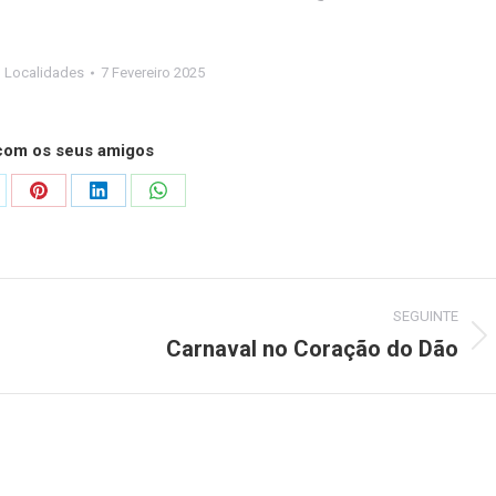
,
Localidades
7 Fevereiro 2025
 com os seus amigos
are
Share
Share
Share
on
on
on
Pinterest
LinkedIn
WhatsApp
SEGUINTE
Carnaval no Coração do Dão
Next
post: