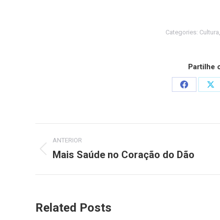
Categories:
Cultura
Partilhe
Share
Sh
on
on
Facebook
X
Post
ANTERIOR
navigation
Mais Saúde no Coração do Dão
Previous
post:
Related Posts