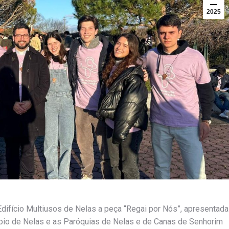
2025
difício Multiusos de Nelas a peça “Regai por Nós”, apresentada
ípio de Nelas e as Paróquias de Nelas e de Canas de Senhorim