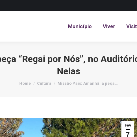
Município
Viver
Visi
Município
Viver
Visi
eça “Regai por Nós”, no Auditório
Nelas
You are here:
Home
Cultura
Missão País: Amanhã, a peça…
Fev
7