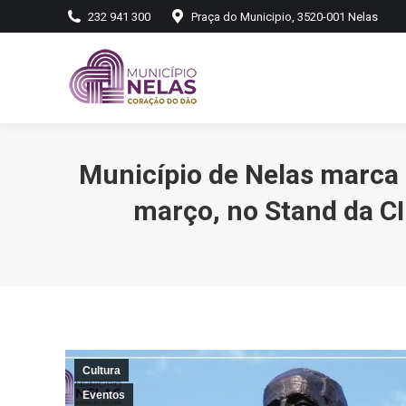
232 941 300
Praça do Municipio, 3520-001 Nelas
Município de Nelas marca 
março, no Stand da CI
Cultura
Eventos