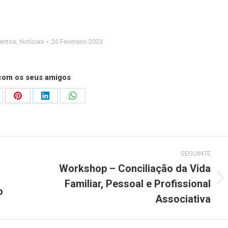
entos
,
Notícias
26 Fevereiro 2023
 com os seus amigos
are
Share
Share
Share
on
on
on
Pinterest
LinkedIn
WhatsApp
SEGUINTE
Workshop – Conciliação da Vida
Familiar, Pessoal e Profissional
Next
o
post:
Associativa