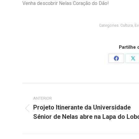
Venha descobrir Nelas Coração do Dão!
Categories:
Cultura
,
Ev
Partilhe
Share
Sh
on
on
Facebook
X
Post
ANTERIOR
navigation
Projeto Itinerante da Universidade
Previous
Sénior de Nelas abre na Lapa do Lob
post: