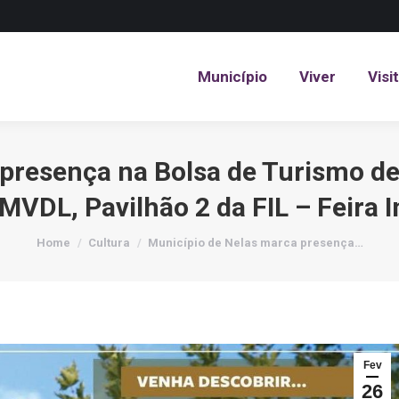
Município
Viver
Visi
Município
Viver
Visi
presença na Bolsa de Turismo de 
MVDL, Pavilhão 2 da FIL – Feira I
You are here:
Home
Cultura
Município de Nelas marca presença…
Fev
26