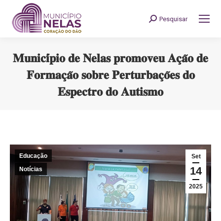
Pesquisar
Search:
𝐌𝐮𝐧𝐢𝐜𝐢́𝐩𝐢𝐨 𝐝𝐞 𝐍𝐞𝐥𝐚𝐬 𝐩𝐫𝐨𝐦𝐨𝐯𝐞𝐮 𝐀𝐜̧𝐚̃𝐨 𝐝𝐞
𝐅𝐨𝐫𝐦𝐚𝐜̧𝐚̃𝐨 𝐬𝐨𝐛𝐫𝐞 𝐏𝐞𝐫𝐭𝐮𝐫𝐛𝐚𝐜̧𝐨̃𝐞𝐬 𝐝𝐨
𝐄𝐬𝐩𝐞𝐜𝐭𝐫𝐨 𝐝𝐨 𝐀𝐮𝐭𝐢𝐬𝐦𝐨
You are here:
Educação
Set
14
Notícias
2025