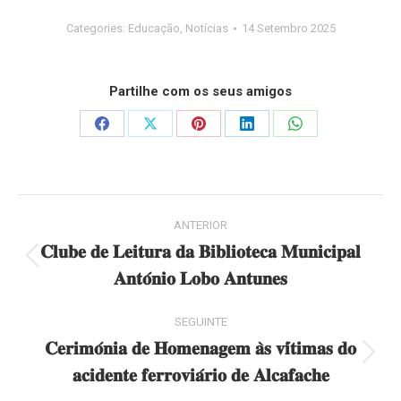
Categories:
Educação
,
Notícias
14 Setembro 2025
Partilhe com os seus amigos
Share
Share
Share
Share
Share
on
on
on
on
on
Facebook
X
Pinterest
LinkedIn
WhatsApp
Post
ANTERIOR
navigation
𝐂𝐥𝐮𝐛𝐞 𝐝𝐞 𝐋𝐞𝐢𝐭𝐮𝐫𝐚 𝐝𝐚 𝐁𝐢𝐛𝐥𝐢𝐨𝐭𝐞𝐜𝐚 𝐌𝐮𝐧𝐢𝐜𝐢𝐩𝐚𝐥
Previous
𝐀𝐧𝐭𝐨́𝐧𝐢𝐨 𝐋𝐨𝐛𝐨 𝐀𝐧𝐭𝐮𝐧𝐞𝐬
post:
SEGUINTE
𝐂𝐞𝐫𝐢𝐦𝐨́𝐧𝐢𝐚 𝐝𝐞 𝐇𝐨𝐦𝐞𝐧𝐚𝐠𝐞𝐦 𝐚̀𝐬 𝐯𝐢́𝐭𝐢𝐦𝐚𝐬 𝐝𝐨
Next
𝐚𝐜𝐢𝐝𝐞𝐧𝐭𝐞 𝐟𝐞𝐫𝐫𝐨𝐯𝐢𝐚́𝐫𝐢𝐨 𝐝𝐞 𝐀𝐥𝐜𝐚𝐟𝐚𝐜𝐡𝐞
post: