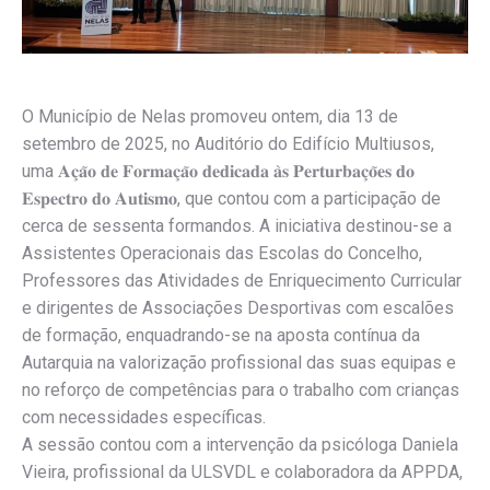
O Município de Nelas promoveu ontem, dia 13 de
setembro de 2025, no Auditório do Edifício Multiusos,
uma 𝐀𝐜̧𝐚̃𝐨 𝐝𝐞 𝐅𝐨𝐫𝐦𝐚𝐜̧𝐚̃𝐨 𝐝𝐞𝐝𝐢𝐜𝐚𝐝𝐚 𝐚̀𝐬 𝐏𝐞𝐫𝐭𝐮𝐫𝐛𝐚𝐜̧𝐨̃𝐞𝐬 𝐝𝐨
𝐄𝐬𝐩𝐞𝐜𝐭𝐫𝐨 𝐝𝐨 𝐀𝐮𝐭𝐢𝐬𝐦𝐨, que contou com a participação de
cerca de sessenta formandos. A iniciativa destinou-se a
Assistentes Operacionais das Escolas do Concelho,
Professores das Atividades de Enriquecimento Curricular
e dirigentes de Associações Desportivas com escalões
de formação, enquadrando-se na aposta contínua da
Autarquia na valorização profissional das suas equipas e
no reforço de competências para o trabalho com crianças
com necessidades específicas.
A sessão contou com a intervenção da psicóloga Daniela
Vieira, profissional da ULSVDL e colaboradora da APPDA,