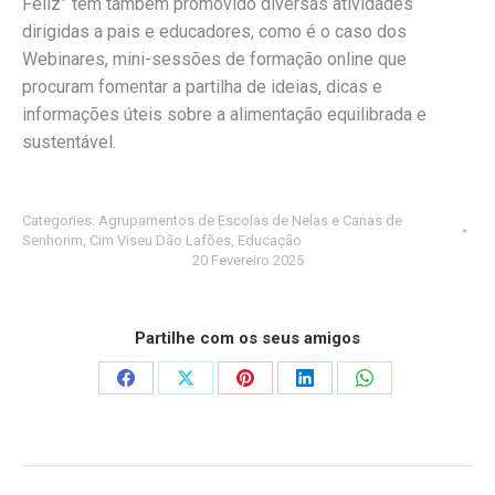
Feliz” tem também promovido diversas atividades
dirigidas a pais e educadores, como é o caso dos
Webinares, mini-sessões de formação online que
procuram fomentar a partilha de ideias, dicas e
informações úteis sobre a alimentação equilibrada e
sustentável.
Categories:
Agrupamentos de Escolas de Nelas e Canas de
Senhorim
,
Cim Viseu Dão Lafões
,
Educação
20 Fevereiro 2025
Partilhe com os seus amigos
Share
Share
Share
Share
Share
on
on
on
on
on
Facebook
X
Pinterest
LinkedIn
WhatsApp
Post