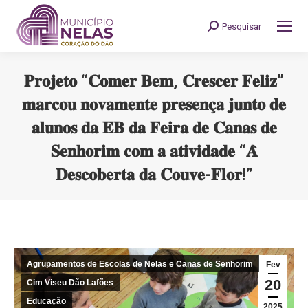
Pesquisar
Search:
𝐏𝐫𝐨𝐣𝐞𝐭𝐨 “𝐂𝐨𝐦𝐞𝐫 𝐁𝐞𝐦, 𝐂𝐫𝐞𝐬𝐜𝐞𝐫 𝐅𝐞𝐥𝐢𝐳”
𝐦𝐚𝐫𝐜𝐨𝐮 𝐧𝐨𝐯𝐚𝐦𝐞𝐧𝐭𝐞 𝐩𝐫𝐞𝐬𝐞𝐧𝐜̧𝐚 𝐣𝐮𝐧𝐭𝐨 𝐝𝐞
𝐚𝐥𝐮𝐧𝐨𝐬 𝐝𝐚 𝐄𝐁 𝐝𝐚 𝐅𝐞𝐢𝐫𝐚 𝐝𝐞 𝐂𝐚𝐧𝐚𝐬 𝐝𝐞
𝐒𝐞𝐧𝐡𝐨𝐫𝐢𝐦 𝐜𝐨𝐦 𝐚 𝐚𝐭𝐢𝐯𝐢𝐝𝐚𝐝𝐞 “𝐀̀
𝐃𝐞𝐬𝐜𝐨𝐛𝐞𝐫𝐭𝐚 𝐝𝐚 𝐂𝐨𝐮𝐯𝐞-𝐅𝐥𝐨𝐫!”
You are here:
Agrupamentos de Escolas de Nelas e Canas de Senhorim
Fev
20
Cim Viseu Dão Lafões
Educação
2025