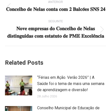
ANTERIOR
navigation
𝐂𝐨𝐧𝐜𝐞𝐥𝐡𝐨 𝐝𝐞 𝐍𝐞𝐥𝐚𝐬 𝐜𝐨𝐧𝐭𝐚 𝐜𝐨𝐦 𝟐 𝐁𝐚𝐥𝐜𝐨̃𝐞𝐬 𝐒𝐍𝐒 𝟐𝟒
Previous
post:
SEGUINTE
𝐍𝐨𝐯𝐞 𝐞𝐦𝐩𝐫𝐞𝐬𝐚𝐬 𝐝𝐨 𝐂𝐨𝐧𝐜𝐞𝐥𝐡𝐨 𝐝𝐞 𝐍𝐞𝐥𝐚𝐬
Next
𝐝𝐢𝐬𝐭𝐢𝐧𝐠𝐮𝐢𝐝𝐚𝐬 𝐜𝐨𝐦 𝐞𝐬𝐭𝐚𝐭𝐮𝐭𝐨 𝐝𝐞 𝐏𝐌𝐄 𝐄𝐱𝐜𝐞𝐥𝐞̂𝐧𝐜𝐢𝐚
post:
Related Posts
“Férias em Ação. Verão 2026” | A
Saúde foi o tema de mais uma semana
de aprendizagem e diversão!
28 Julho 2026
Conselho Municipal de Educação de