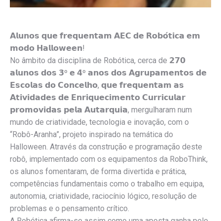
𝗔𝗹𝘂𝗻𝗼𝘀 𝗾𝘂𝗲 𝗳𝗿𝗲𝗾𝘂𝗲𝗻𝘁𝗮𝗺 𝗔𝗘𝗖 𝗱𝗲 𝗥𝗼𝗯𝗼́𝘁𝗶𝗰𝗮 𝗲𝗺
𝗺𝗼𝗱𝗼 𝗛𝗮𝗹𝗹𝗼𝘄𝗲𝗲𝗻!
No âmbito da disciplina de Robótica, cerca de 𝟮𝟳𝟬
𝗮𝗹𝘂𝗻𝗼𝘀 𝗱𝗼𝘀 𝟯º 𝗲 𝟰º 𝗮𝗻𝗼𝘀 𝗱𝗼𝘀 𝗔𝗴𝗿𝘂𝗽𝗮𝗺𝗲𝗻𝘁𝗼𝘀 𝗱𝗲
𝗘𝘀𝗰𝗼𝗹𝗮𝘀 𝗱𝗼 𝗖𝗼𝗻𝗰𝗲𝗹𝗵𝗼, 𝗾𝘂𝗲 𝗳𝗿𝗲𝗾𝘂𝗲𝗻𝘁𝗮𝗺 𝗮𝘀
𝗔𝘁𝗶𝘃𝗶𝗱𝗮𝗱𝗲𝘀 𝗱𝗲 𝗘𝗻𝗿𝗶𝗾𝘂𝗲𝗰𝗶𝗺𝗲𝗻𝘁𝗼 𝗖𝘂𝗿𝗿𝗶𝗰𝘂𝗹𝗮𝗿
𝗽𝗿𝗼𝗺𝗼𝘃𝗶𝗱𝗮𝘀 𝗽𝗲𝗹𝗮 𝗔𝘂𝘁𝗮𝗿𝗾𝘂𝗶𝗮, mergulharam num
mundo de criatividade, tecnologia e inovação, com o
“Robô-Aranha”, projeto inspirado na temática do
Halloween. Através da construção e programação deste
robô, implementado com os equipamentos da RoboThink,
os alunos fomentaram, de forma divertida e prática,
competências fundamentais como o trabalho em equipa,
autonomia, criatividade, raciocínio lógico, resolução de
problemas e o pensamento crítico.
A Robótica afirma-se assim como uma aposta ganha pelo