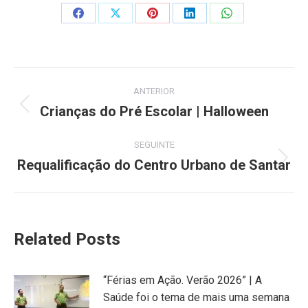
Share
Share
Share
Share
Share
on
on
on
on
on
Facebook
X
Pinterest
LinkedIn
WhatsApp
Post
ANTERIOR
navigation
Crianças do Pré Escolar | Halloween
Previous
post:
SEGUINTE
Requalificação do Centro Urbano de Santar
Next
post:
Related Posts
“Férias em Ação. Verão 2026” | A
Saúde foi o tema de mais uma semana