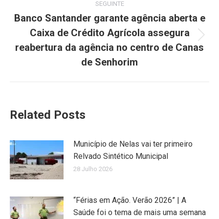
SEGUINTE
Banco Santander garante agência aberta e
Caixa de Crédito Agrícola assegura
Next
reabertura da agência no centro de Canas
post:
de Senhorim
Related Posts
Município de Nelas vai ter primeiro
Relvado Sintético Municipal
28 Julho 2026
“Férias em Ação. Verão 2026” | A
Saúde foi o tema de mais uma semana