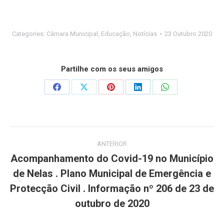
Categories:
Câmara Municipal
,
Educação
,
Notícias
23 Outubro 2020
Partilhe com os seus amigos
Share
Share
Share
Share
Share
on
on
on
on
on
Facebook
X
Pinterest
LinkedIn
WhatsApp
Post
ANTERIOR
navigation
Acompanhamento do Covid-19 no Município
de Nelas . Plano Municipal de Emergência e
Previous
Protecção Civil . Informação nº 206 de 23 de
post:
outubro de 2020