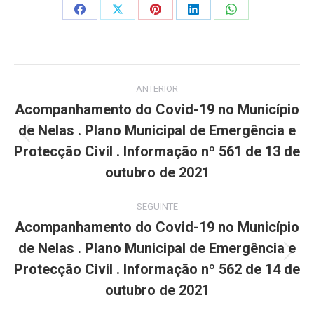
Share
Share
Share
Share
Share
on
on
on
on
on
Facebook
X
Pinterest
LinkedIn
WhatsApp
Post
ANTERIOR
navigation
Acompanhamento do Covid-19 no Município
de Nelas . Plano Municipal de Emergência e
Previous
Protecção Civil . Informação nº 561 de 13 de
post:
outubro de 2021
SEGUINTE
Acompanhamento do Covid-19 no Município
de Nelas . Plano Municipal de Emergência e
Next
Protecção Civil . Informação nº 562 de 14 de
post:
outubro de 2021