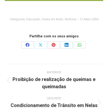
Categories:
Educação
,
Ferias em Ação
,
Notícias
31 Maio 2026
Partilhe com os seus amigos
Share
Share
Share
Share
Share
on
on
on
on
on
Facebook
X
Pinterest
LinkedIn
WhatsApp
Post
ANTERIOR
navigation
Proibição de realização de queimas e
Previous
queimadas
post:
SEGUINTE
Condicionamento de Trânsito em Nelas
Next