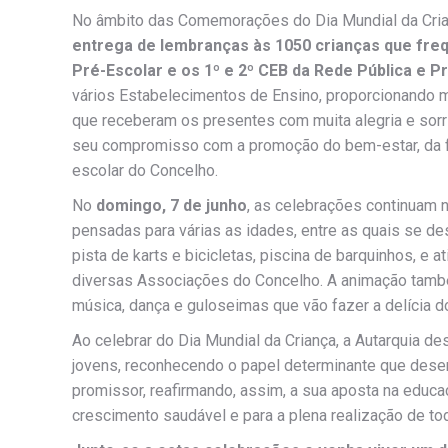
No âmbito das Comemorações do Dia Mundial da Crian
entrega de lembranças às 1050 crianças que fr
Pré-Escolar e os 1º e 2º CEB da Rede Pública e P
vários Estabelecimentos de Ensino, proporcionando 
que receberam os presentes com muita alegria e sorri
seu compromisso com a promoção do bem-estar, da f
escolar do Concelho.
No
domingo, 7 de junho
, as celebrações continuam 
pensadas para várias as idades, entre as quais se de
pista de karts e bicicletas, piscina de barquinhos, e
diversas Associações do Concelho. A animação também
música, dança e guloseimas que vão fazer a delícia 
Ao celebrar do Dia Mundial da Criança, a Autarquia de
jovens, reconhecendo o papel determinante que dese
promissor, reafirmando, assim, a sua aposta na educa
crescimento saudável e para a plena realização de to