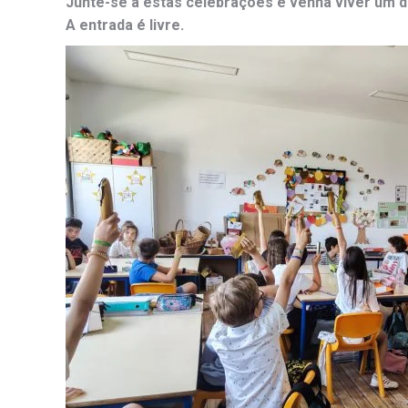
Junte-se a estas celebrações e venha viver um di
A entrada é livre.