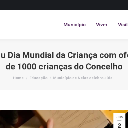
Município
Viver
Visi
Município
Viver
Visi
ou Dia Mundial da Criança com of
de 1000 crianças do Concelho
You are here:
Home
Educação
Município de Nelas celebrou Dia…
Jun
2