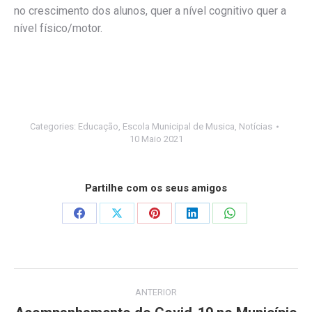
no crescimento dos alunos, quer a nível cognitivo quer a
nível físico/motor.
Categories:
Educação
,
Escola Municipal de Musica
,
Notícias
10 Maio 2021
Partilhe com os seus amigos
Share
Share
Share
Share
Share
on
on
on
on
on
Facebook
X
Pinterest
LinkedIn
WhatsApp
Post
ANTERIOR