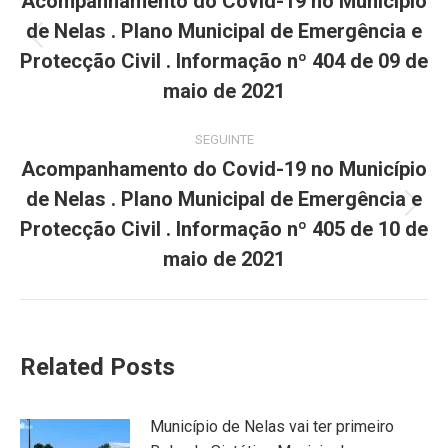
navigation
Acompanhamento do Covid-19 no Município
de Nelas . Plano Municipal de Emergência e
Previous
Protecção Civil . Informação nº 404 de 09 de
post:
maio de 2021
SEGUINTE
Acompanhamento do Covid-19 no Município
de Nelas . Plano Municipal de Emergência e
Next
Protecção Civil . Informação nº 405 de 10 de
post:
maio de 2021
Related Posts
Município de Nelas vai ter primeiro