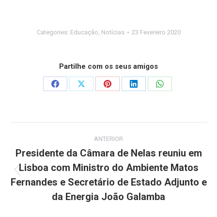
Categories:
Educação
,
Notícias
23 Fevereiro 2020
Partilhe com os seus amigos
Share
Share
Share
Share
Share
on
on
on
on
on
Facebook
X
Pinterest
LinkedIn
WhatsApp
Post
ANTERIOR
navigation
Presidente da Câmara de Nelas reuniu em
Lisboa com Ministro do Ambiente Matos
Previous
Fernandes e Secretário de Estado Adjunto e
post:
da Energia João Galamba